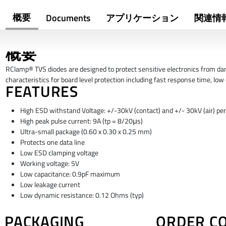
概要
Documents
アプリケーション
関連情
概要
RClamp® TVS diodes are designed to protect sensitive electronics from dam
characteristics for board level protection including fast response time, lo
FEATURES
High ESD withstand Voltage: +/-30kV (contact) and +/- 30kV (air) p
High peak pulse current: 9A (tp = 8/20μs)
Ultra-small package (0.60 x 0.30 x 0.25 mm)
Protects one data line
Low ESD clamping voltage
Working voltage: 5V
Low capacitance: 0.9pF maximum
Low leakage current
Low dynamic resistance: 0.12 Ohms (typ)
PACKAGING
ORDER C