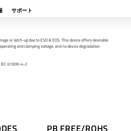
報
サポート
age or latch-up due to ESD & EOS. This device offers desirable
w operating and clamping voltage, and no device degradation.
er IEC 61000-4-2
ODES
PB FREE/ROHS