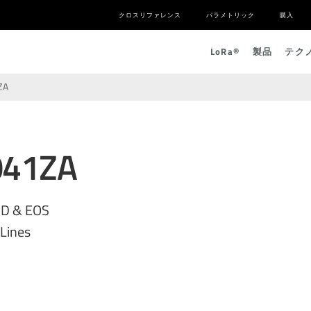
クロスリファレンス
パラメトリック
購入
L
o
R
a
®
製品
テク
ZA
041ZA
SD & EOS
 Lines