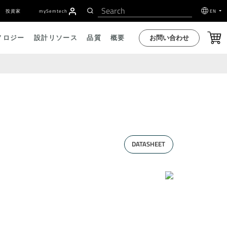
投資家
my
S
emtech
EN
お問い合わせ
ノロジー
設計リソース
品質
概要
DATASHEET