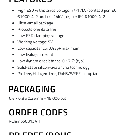
High ESD withstands voltage: +/-17kV (contact) per IEC
61000-4-2 and +/- 24kV (air) per IEC 61000-4-2
Ultra-small package
Protects one data line
Low ESD clamping voltage
Working voltage: 5V
Low capacitance: 0.45pF maximum
Low leakage current
Low dynamic resistance: 0.17 Ω (typ.)
Solid-state silicon-avalanche technology
Pb-free, Halogen-free, RoHS/WEEE-compliant
PACKAGING
0.6 x 0.3 x 0.25mm - 15,000 pcs
ORDER CODES
RClamp5031ZATFT