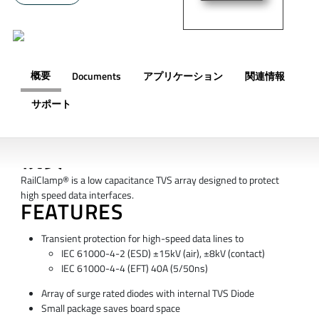
概要
Documents
アプリケーション
関連情報
サポート
概要
RailClamp® is a low capacitance TVS array designed to protect
high speed data interfaces.
FEATURES
Transient protection for high-speed data lines to
IEC 61000-4-2 (ESD) ±15kV (air), ±8kV (contact)
IEC 61000-4-4 (EFT) 40A (5/50ns)
Array of surge rated diodes with internal TVS Diode
Small package saves board space