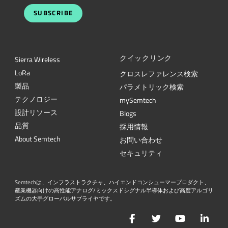
SUBSCRIBE
クイックリンク
Sierra Wireless
L
o
R
a
クロスレファレンス検索
製品
パラメトリック検索
テクノロジー
mySemtech
設計リソース
Blogs
品質
採用情報
About Semtech
お問い合わせ
セキュリティ
Semtechは、インフラストラクチャ、ハイエンドコンシューマープロダクト、
産業機器向けの高性能アナログ/ミックスドシグナル半導体および高度アルゴリ
ズムの大手グローバルサプライヤです。
Facebook
Twitter
YouTube
Lin