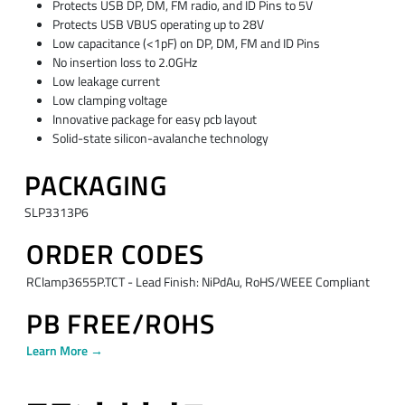
Protects USB DP, DM, FM radio, and ID Pins to 5V
Protects USB VBUS operating up to 28V
Low capacitance (<1pF) on DP, DM, FM and ID Pins
No insertion loss to 2.0GHz
Low leakage current
Low clamping voltage
Innovative package for easy pcb layout
Solid-state silicon-avalanche technology
PACKAGING
SLP3313P6
ORDER CODES
RClamp3655P.TCT - Lead Finish: NiPdAu, RoHS/WEEE Compliant
PB FREE/ROHS
Learn More →