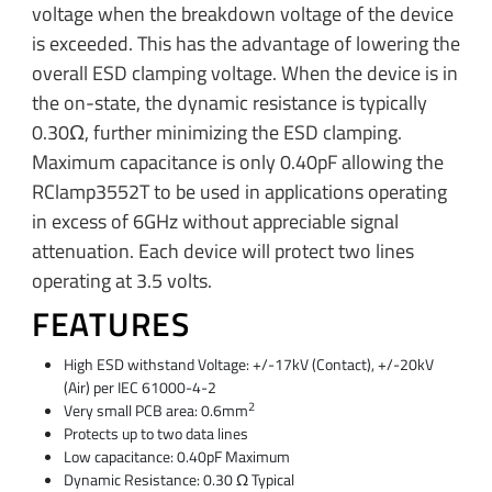
voltage when the breakdown voltage of the device
is exceeded. This has the advantage of lowering the
overall ESD clamping voltage. When the device is in
the on-state, the dynamic resistance is typically
0.30Ω, further minimizing the ESD clamping.
Maximum capacitance is only 0.40pF allowing the
RClamp3552T to be used in applications operating
in excess of 6GHz without appreciable signal
attenuation. Each device will protect two lines
operating at 3.5 volts.
FEATURES
High ESD withstand Voltage: +/-17kV (Contact), +/-20kV
(Air) per IEC 61000-4-2
2
Very small PCB area: 0.6mm
Protects up to two data lines
Low capacitance: 0.40pF Maximum
Dynamic Resistance: 0.30 Ω Typical