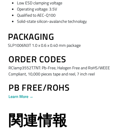
Low ESD clamping voltage
Operating voltage: 3.5V
Qualified to AEC-Q100
Solid-state silicon-avalanche technology
PACKAGING
SLP1006N3T 1.0 x 0.6 x 0.40 mm package
ORDER CODES
RClamp3552T.TNT: Pb-Free, Halogen Free and RoHS/WEEE
Compliant, 10,000 pieces tape and reel, 7 inch reel
PB FREE/ROHS
Learn More →
関連情報