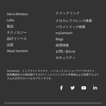
クイックリンク
Sierra Wireless
L
o
R
a
クロスレファレンス検索
製品
パラメトリック検索
テクノロジー
mySemtech
設計リソース
Blogs
品質
採用情報
About Semtech
お問い合わせ
セキュリティ
Semtechは、インフラストラクチャ、ハイエンドコンシューマープロダクト、
産業機器向けの高性能アナログ/ミックスドシグナル半導体および高度アルゴリ
ズムの大手グローバルサプライヤです。
Facebook
Twitter
YouTube
Lin