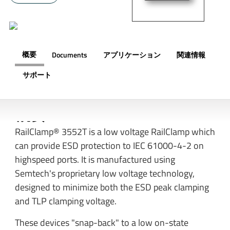
概要
Documents
アプリケーション
関連情報
サポート
概要
RailClamp® 3552T is a low voltage RailClamp which
can provide ESD protection to IEC 61000-4-2 on
highspeed ports. It is manufactured using
Semtech's proprietary low voltage technology,
designed to minimize both the ESD peak clamping
and TLP clamping voltage.
These devices "snap-back" to a low on-state