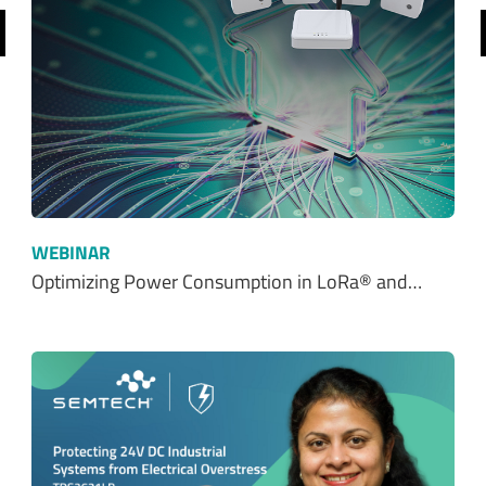
前へ
WEBINAR
Optimizing Power Consumption in LoRa® and…