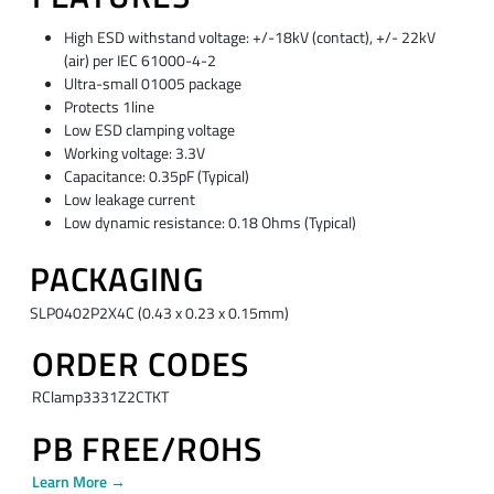
High ESD withstand voltage: +/-18kV (contact), +/- 22kV
(air) per IEC 61000-4-2
Ultra-small 01005 package
Protects 1line
Low ESD clamping voltage
Working voltage: 3.3V
Capacitance: 0.35pF (Typical)
Low leakage current
Low dynamic resistance: 0.18 Ohms (Typical)
PACKAGING
SLP0402P2X4C (0.43 x 0.23 x 0.15mm)
ORDER CODES
RClamp3331Z2CTKT
PB FREE/ROHS
Learn More →