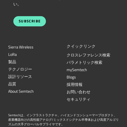
い。
SUBSCRIBE
クイックリンク
Sierra Wireless
L
o
R
a
クロスレファレンス検索
製品
パラメトリック検索
テクノロジー
mySemtech
設計リソース
Blogs
品質
採用情報
About Semtech
お問い合わせ
セキュリティ
Semtechは、インフラストラクチャ、ハイエンドコンシューマープロダクト、
産業機器向けの高性能アナログ/ミックスドシグナル半導体および高度アルゴリ
ズムの大手グローバルサプライヤです。