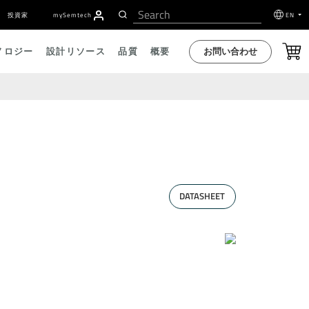
投資家
my
S
emtech
EN
お問い合わせ
ノロジー
設計リソース
品質
概要
DATASHEET