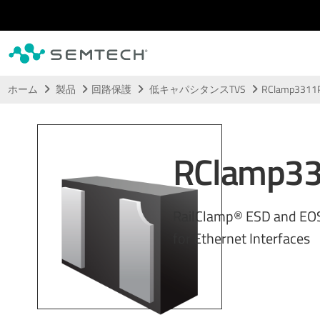
メインコンテンツにスキップ
ホーム
製品
回路保護
低キャパシタンスTVS
RClamp3311
RClamp3
RailClamp® ESD and EOS
for Ethernet Interfaces