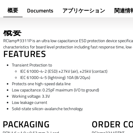
概要
Documents
アプリケーション
関連情
概要
RClamp®3311P is an ultra low capacitance ESD protection device specificall
characteristics for board level protection including fast response time, lo
FEATURES
Transient Protection to
IEC 61000-4-2 (ESD) ±27kV (air), ±25kV (contact)
IEC 61000-4-5 (lightning) 10A (8/20µs)
Protects one high-speed data line
Low capacitance: 0.25pF maximum (I/O to ground)
Working voltage: 3.3V
Low leakage current
Solid-state silicon-avalanche technology
PACKAGING
ORDER C
DFN 1.6 x 1.0 x 0.53 mm 2-Lead
RClamp3311P.TNT