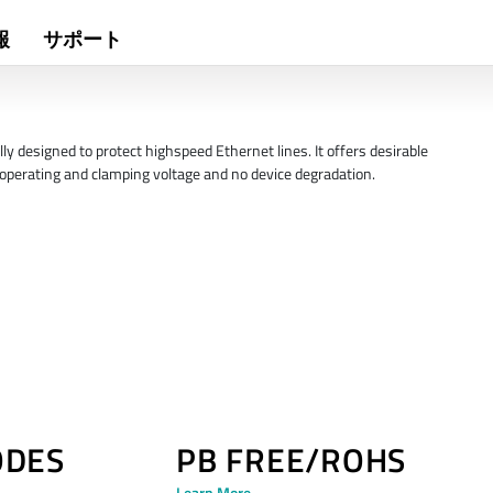
報
サポート
y designed to protect highspeed Ethernet lines. It offers desirable
w operating and clamping voltage and no device degradation.
ODES
PB FREE/ROHS
Learn More →