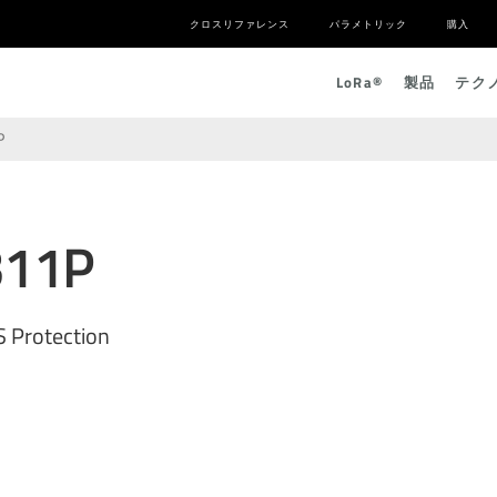
クロスリファレンス
パラメトリック
購入
L
o
R
a
®
製品
テク
P
311P
 Protection