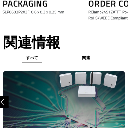
PACKAGING
ORDER C
SLP0603P2X3F: 0.6 x 0.3 x 0.25 mm
RClamp2451ZATFT: Pb-F
RoHS/WEEE Compliant,
関連情報
すべて
関連
前へ