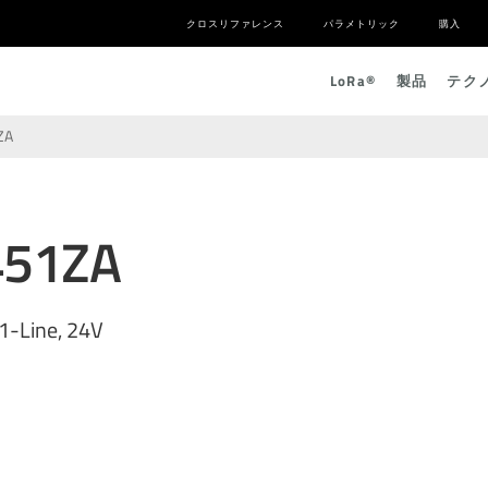
クロスリファレンス
パラメトリック
購入
L
o
R
a
®
製品
テク
ZA
451ZA
1-Line, 24V