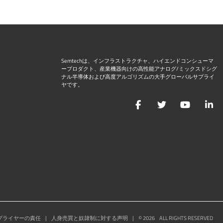
Semtechは、インフラストラクチャ、ハイエンドコンシューマ
ープロダクト、産業機器向けの高性能アナログ/ミックスドシグ
ナル半導体および高度アルゴリズムの大手グローバルサプライ
ヤです。
Facebook
Twitter
YouTu
L
プライヤーの責任
|
人身売買と奴隷制に対する声明
|
©
2026
ALL RIGHTS RESERVED