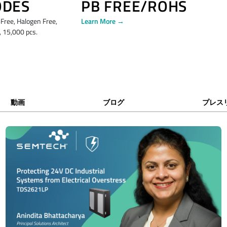
ODES
PB FREE/ROHS
ree, Halogen Free,
Learn More →
 15,000 pcs.
動画
ブログ
プレス