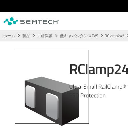
メインコンテンツにスキップ
ホーム
製品
回路保護
低キャパシタンスTVS
RClamp2451
RClamp2
Ultra-Small RailClamp® 
ESD Protection