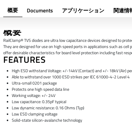
概要
Documents
アプリケーション
関連情
概要
RailClamp® TVS diodes are ultra low capacitance devices designed to prote
They are designed for use on high speed ports in applications such as cell
offer desirable characteristics for board level protection including fast r
FEATURES
High ESD withstand Voltage: +/-14kV (Contact) and +/- 18kV (Air) p
Able to withstand over 1000 ESD strikes per IEC 61000-4-2 Level 4
Ultra-small 0201 package
Protects one high speed data line
Working voltage: +/- 24V
Low capacitance: 0.35pF typical
Low dynamic resistance: 0.16 Ohms (Typ)
Low ESD clamping voltage
Solid-state silicon-avalanche technology