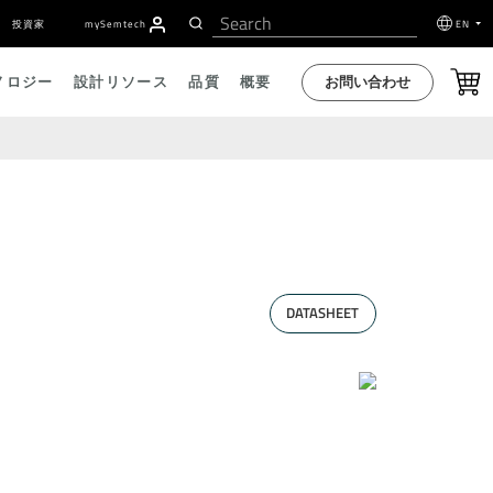
投資家
my
S
emtech
EN
お問い合わせ
ノロジー
設計リソース
品質
概要
DATASHEET