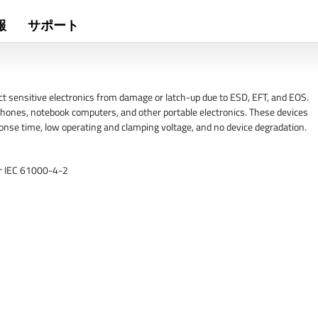
報
サポート
ct sensitive electronics from damage or latch-up due to ESD, EFT, and EOS.
 phones, notebook computers, and other portable electronics. These devices
esponse time, low operating and clamping voltage, and no device degradation.
er IEC 61000-4-2