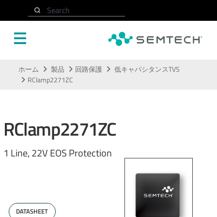
Search
メインコンテンツにスキップ
ホーム
製品
回路保護
低キャパシタンスTVS
RClamp2271ZC
RClamp2271ZC
1 Line, 22V EOS Protection
DATASHEET