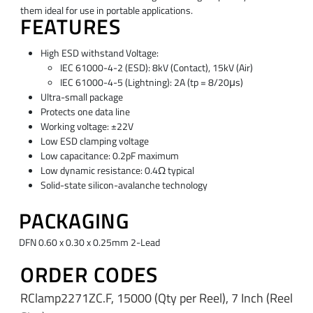
them ideal for use in portable applications.
FEATURES
High ESD withstand Voltage:
IEC 61000-4-2 (ESD): 8kV (Contact), 15kV (Air)
IEC 61000-4-5 (Lightning): 2A (tp = 8/20μs)
Ultra-small package
Protects one data line
Working voltage: ±22V
Low ESD clamping voltage
Low capacitance: 0.2pF maximum
Low dynamic resistance: 0.4Ω typical
Solid-state silicon-avalanche technology
PACKAGING
DFN 0.60 x 0.30 x 0.25mm 2-Lead
ORDER CODES
RClamp2271ZC.F, 15000 (Qty per Reel), 7 Inch (Reel