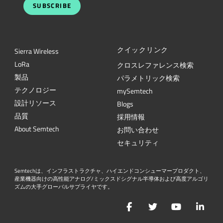
SUBSCRIBE
クイックリンク
Sierra Wireless
L
o
R
a
クロスレファレンス検索
製品
パラメトリック検索
テクノロジー
mySemtech
設計リソース
Blogs
品質
採用情報
About Semtech
お問い合わせ
セキュリティ
Semtechは、インフラストラクチャ、ハイエンドコンシューマープロダクト、
産業機器向けの高性能アナログ/ミックスドシグナル半導体および高度アルゴリ
ズムの大手グローバルサプライヤです。
Facebook
Twitter
YouTube
Lin