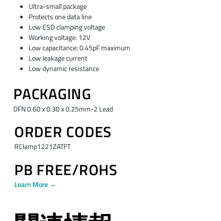
Ultra-small package
Protects one data line
Low ESD clamping voltage
Working voltage: 12V
Low capacitance: 0.45pF maximum
Low leakage current
Low dynamic resistance
PACKAGING
DFN 0.60 x 0.30 x 0.25mm-2 Lead
ORDER CODES
RClamp1221ZATFT
PB FREE/ROHS
Learn More →