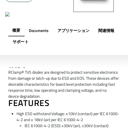
概要
Documents
アプリケーション
関連情報
サポート
概要
RClamp® TVS diodes are designed to protect sensitive electronics
from damage or latch-up due to ESD and EOS. These devices offer
desirable characteristics for board level protection including fast
response time, low operating and clamping voltage, and no
device degradation.
FEATURES
High ESD withstand Voltage: ±10kV (contact) per IEC 61000-
4-2 and ± 18kV (air) per IEC 61000-4-2
IEC 61000-4-2 (ESD) ±30kV (air), ±30kV (contact)