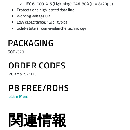
IEC 61000-4-5 (Lightning): 24A-30A (tp = 8/20μs)
Protects one high-speed data line
Working voltage 8V
Low capacitance: 1.9pF typical
Solid-state silicon-avalanche technology
PACKAGING
SOD-323
ORDER CODES
RClamp0521H.C
PB FREE/ROHS
Learn More →
関連情報