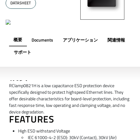
DATASHEET
概要
Documents
アプリケーション
関連情報
サポート
概要
RClamp0821H is a low capacitance ESD protection device
specifically designed to protect highspeed Ethernet lines. They
offer desirable characteristics for board-level protection, including
fast response time, low operating and clamping voltage, and no
device degradation.
FEATURES
High ESD withstand Voltage
IEC 61000-4-2 (ESD): 30kV (Contact), 30kV (Air)