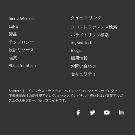
クイックリンク
Sierra Wireless
L
o
R
a
クロスレファレンス検索
製品
パラメトリック検索
テクノロジー
mySemtech
設計リソース
Blogs
品質
採用情報
About Semtech
お問い合わせ
セキュリティ
Semtechは、インフラストラクチャ、ハイエンドコンシューマープロダクト、
産業機器向けの高性能アナログ/ミックスドシグナル半導体および高度アルゴリ
ズムの大手グローバルサプライヤです。
Facebook
Twitter
YouTube
Lin