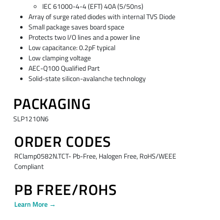
IEC 61000-4-4 (EFT) 40A (5/50ns)
Array of surge rated diodes with internal TVS Diode
Small package saves board space
Protects two I/O lines and a power line
Low capacitance: 0.2pF typical
Low clamping voltage
AEC-Q100 Qualified Part
Solid-state silicon-avalanche technology
PACKAGING
SLP1210N6
ORDER CODES
RClamp0582N.TCT- Pb-Free, Halogen Free, RoHS/WEEE
Compliant
PB FREE/ROHS
Learn More →