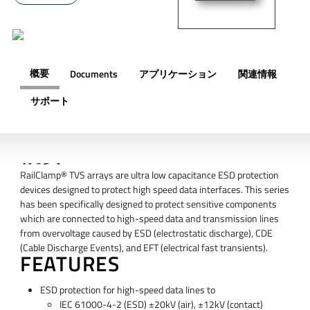
概要
Documents
アプリケーション
関連情報
サポート
概要
RailClamp® TVS arrays are ultra low capacitance ESD protection
devices designed to protect high speed data interfaces. This series
has been specifically designed to protect sensitive components
which are connected to high-speed data and transmission lines
from overvoltage caused by ESD (electrostatic discharge), CDE
(Cable Discharge Events), and EFT (electrical fast transients).
FEATURES
ESD protection for high-speed data lines to
IEC 61000-4-2 (ESD) ±20kV (air), ±12kV (contact)