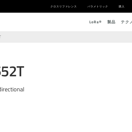
クロスリファレンス
パラメトリック
購入
L
o
R
a
®
製品
テク
T
552T
directional