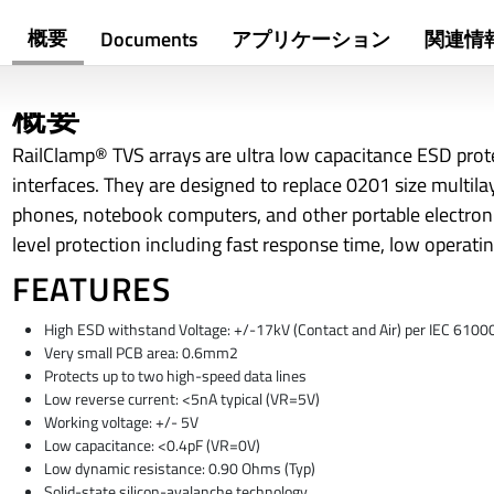
概要
Documents
アプリケーション
関連情
概要
RailClamp® TVS arrays are ultra low capacitance ESD prot
interfaces. They are designed to replace 0201 size multilay
phones, notebook computers, and other portable electronics
level protection including fast response time, low operat
FEATURES
High ESD withstand Voltage: +/-17kV (Contact and Air) per IEC 6100
Very small PCB area: 0.6mm2
Protects up to two high-speed data lines
Low reverse current: <5nA typical (VR=5V)
Working voltage: +/- 5V
Low capacitance: <0.4pF (VR=0V)
Low dynamic resistance: 0.90 Ohms (Typ)
Solid-state silicon-avalanche technology