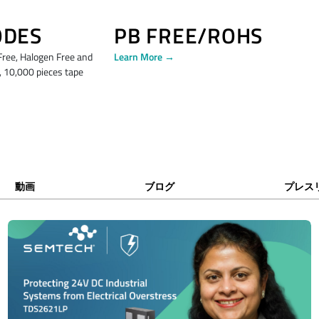
ODES
PB FREE/ROHS
ree, Halogen Free and
Learn More →
10,000 pieces tape
動画
ブログ
プレス