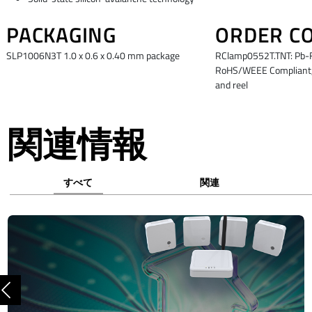
PACKAGING
ORDER C
SLP1006N3T 1.0 x 0.6 x 0.40 mm package
RClamp0552T.TNT: Pb-F
RoHS/WEEE Compliant, 
and reel
関連情報
すべて
関連
前へ