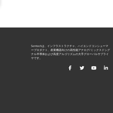
Semtechは、インフラストラクチャ、ハイエンドコンシューマ
ープロダクト、産業機器向けの高性能アナログ/ミックスドシグ
ナル半導体および高度アルゴリズムの大手グローバルサプライ
ヤです。
Facebook
Twitter
YouTu
L