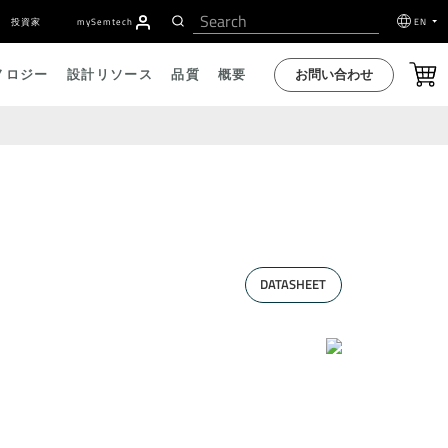
投資家
my
S
emtech
EN
お問い合わせ
ノロジー
設計リソース
品質
概要
DATASHEET