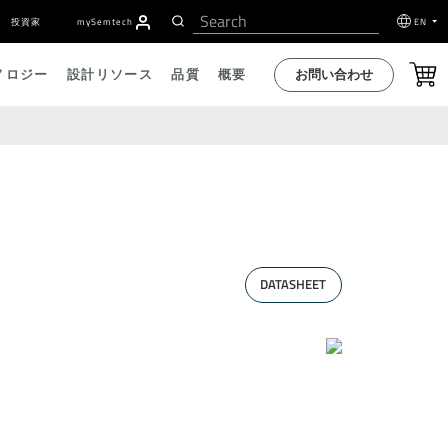
投資家
my
S
emtech
EN
お問い合わせ
ノロジー
設計リソース
品質
概要
DATASHEET