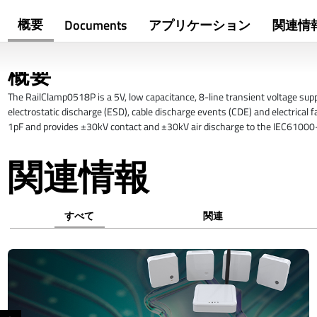
概要
Documents
アプリケーション
関連情
概要
The RailClamp0518P is a 5V, low capacitance, 8-line transient voltage sup
electrostatic discharge (ESD), cable discharge events (CDE) and electrical
1pF and provides ±30kV contact and ±30kV air discharge to the IEC61000
関連情報
すべて
関連