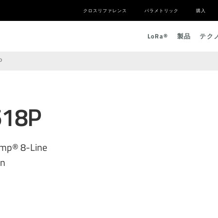
クロスリファレンス
パラメトリック
購入
L
o
R
a
®
製品
テク
P
518P
amp® 8-Line
on