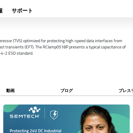
報
サポート
pressor (TVS) optimized for protecting high-speed data interfaces from
 fast transients (EFT). The RClamp0518P presents a typical capacitance of
-4-2 ESD standard.
動画
ブログ
プレス