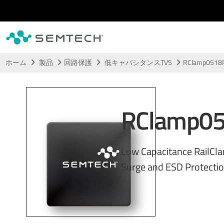
メインコンテンツにスキップ
ホーム
製品
回路保護
低キャパシタンスTVS
RClamp0518
RClamp0
Low Capacitance RailCl
Surge and ESD Protecti