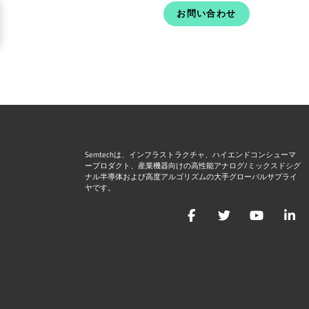
お問い合わせ
Semtechは、インフラストラクチャ、ハイエンドコンシューマ
ープロダクト、産業機器向けの高性能アナログ/ミックスドシグ
ナル半導体および高度アルゴリズムの大手グローバルサプライ
ヤです。
Facebook
Twitter
YouTu
L