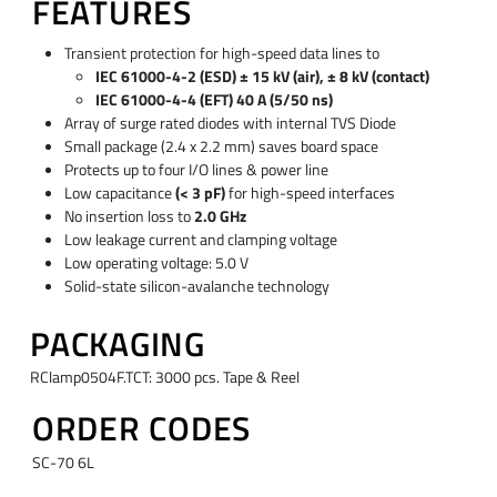
FEATURES
Transient protection for high-speed data lines to
IEC 61000-4-2 (ESD) ± 15 kV (air), ± 8 kV (contact)
IEC 61000-4-4 (EFT) 40 A (5/50 ns)
Array of surge rated diodes with internal TVS Diode
Small package (2.4 x 2.2 mm) saves board space
Protects up to four I/O lines & power line
Low capacitance
(< 3 pF)
for high-speed interfaces
No insertion loss to
2.0 GHz
Low leakage current and clamping voltage
Low operating voltage: 5.0 V
Solid-state silicon-avalanche technology
PACKAGING
RClamp0504F.TCT: 3000 pcs. Tape & Reel
ORDER CODES
SC-70 6L