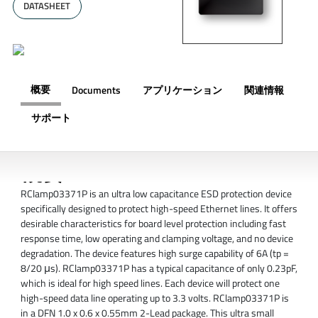
DATASHEET
概要
Documents
アプリケーション
関連情報
サポート
概要
RClamp03371P is an ultra low capacitance ESD protection device
specifically designed to protect high-speed Ethernet lines. It offers
desirable characteristics for board level protection including fast
response time, low operating and clamping voltage, and no device
degradation. The device features high surge capability of 6A (tp =
8/20 μs). RClamp03371P has a typical capacitance of only 0.23pF,
which is ideal for high speed lines. Each device will protect one
high-speed data line operating up to 3.3 volts. RClamp03371P is
in a DFN 1.0 x 0.6 x 0.55mm 2-Lead package. This ultra small