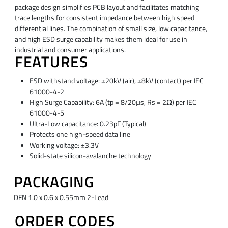
package design simplifies PCB layout and facilitates matching
trace lengths for consistent impedance between high speed
differential lines. The combination of small size, low capacitance,
and high ESD surge capability makes them ideal for use in
industrial and consumer applications.
FEATURES
ESD withstand voltage: ±20kV (air), ±8kV (contact) per IEC
61000-4-2
High Surge Capability: 6A (tp = 8/20μs, Rs = 2Ω) per IEC
61000-4-5
Ultra-Low capacitance: 0.23pF (Typical)
Protects one high-speed data line
Working voltage: ±3.3V
Solid-state silicon-avalanche technology
PACKAGING
DFN 1.0 x 0.6 x 0.55mm 2-Lead
ORDER CODES