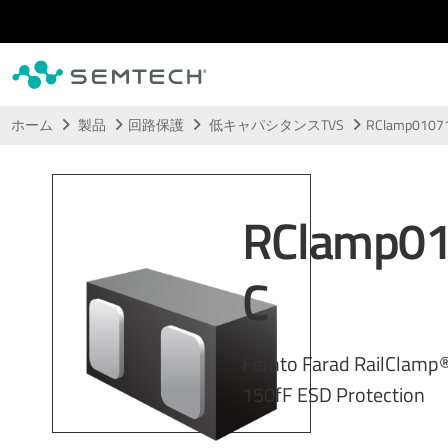
メインコンテンツにスキップ
ホーム
製品
回路保護
低キャパシタンスTVS
RClamp0107
RClamp0
C
Femto Farad RailClamp®
150fF ESD Protection