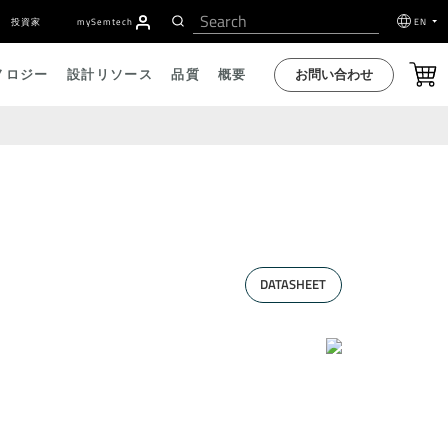
投資家
my
S
emtech
EN
お問い合わせ
ノロジー
設計リソース
品質
概要
DATASHEET