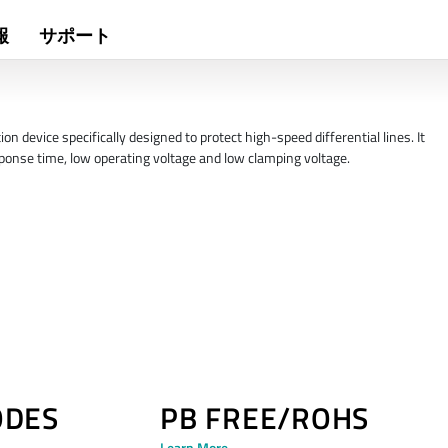
報
サポート
evice specifically designed to protect high-speed differential lines. It
esponse time, low operating voltage and low clamping voltage.
ODES
PB FREE/ROHS
Learn More →