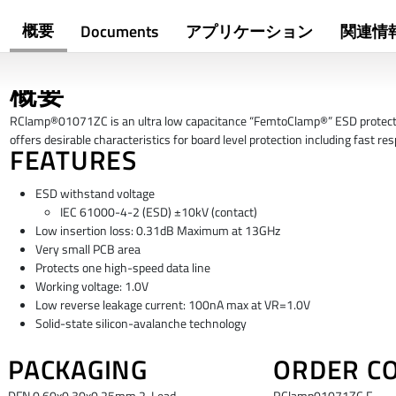
概要
Documents
アプリケーション
関連情
概要
RClamp®01071ZC is an ultra low capacitance “FemtoClamp®” ESD protection d
offers desirable characteristics for board level protection including fast r
FEATURES
ESD withstand voltage
IEC 61000-4-2 (ESD) ±10kV (contact)
Low insertion loss: 0.31dB Maximum at 13GHz
Very small PCB area
Protects one high-speed data line
Working voltage: 1.0V
Low reverse leakage current: 100nA max at VR=1.0V
Solid-state silicon-avalanche technology
PACKAGING
ORDER C
DFN 0.60x0.30x0.25mm 2-Lead
RClamp01071ZC.F