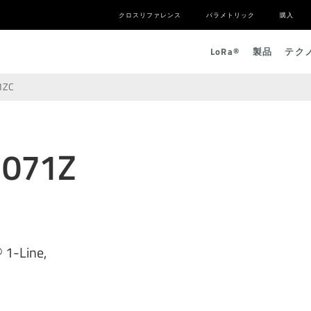
クロスリファレンス
パラメトリック
購入
L
o
R
a
®
製品
テク
1ZC
1071Z
 1-Line,