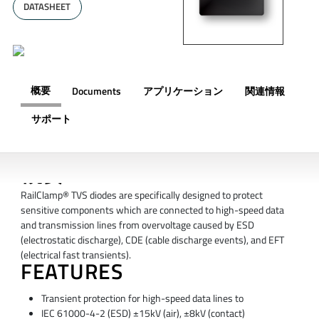
DATASHEET
概要
Documents
アプリケーション
関連情報
サポート
概要
RailClamp® TVS diodes are specifically designed to protect
sensitive components which are connected to high-speed data
and transmission lines from overvoltage caused by ESD
(electrostatic discharge), CDE (cable discharge events), and EFT
(electrical fast transients).
FEATURES
Transient protection for high-speed data lines to
IEC 61000-4-2 (ESD) ±15kV (air), ±8kV (contact)