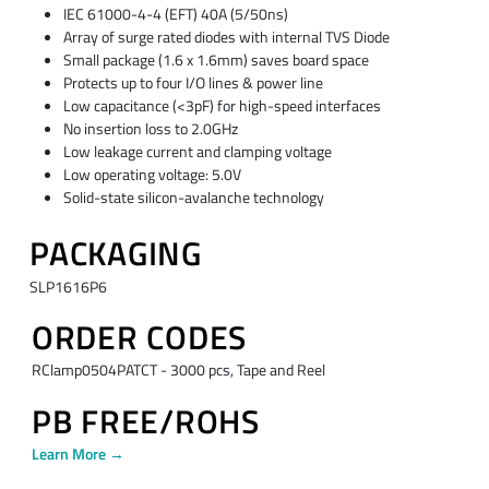
IEC 61000-4-4 (EFT) 40A (5/50ns)
Array of surge rated diodes with internal TVS Diode
Small package (1.6 x 1.6mm) saves board space
Protects up to four I/O lines & power line
Low capacitance (<3pF) for high-speed interfaces
No insertion loss to 2.0GHz
Low leakage current and clamping voltage
Low operating voltage: 5.0V
Solid-state silicon-avalanche technology
PACKAGING
SLP1616P6
ORDER CODES
RClamp0504PATCT - 3000 pcs, Tape and Reel
PB FREE/ROHS
Learn More →