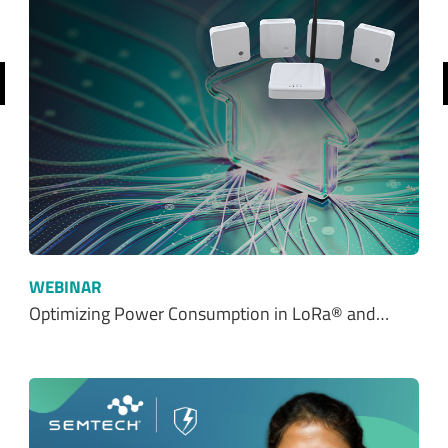
前へ
WEBINAR
Optimizing Power Consumption in LoRa® and…