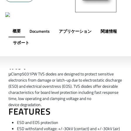
概要
Documents
アプリケーション
関連情報
サポート
概要
μClamp5031PW TVS diodes are designed to protect sensitive
electronics from damage or latch-up due to electrostatic discharge
(ESD) and electrical overstress (EOS). TVS diodes offer desirable
characteristics for board level protection including fast response
time, low operating and clamping voltage and no
device degradation.
FEATURES
ESD and EOS protection
ESD withstand voltage: +/-30kV (contact) and +/-30kV (air)