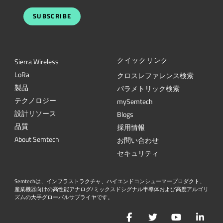
SUBSCRIBE
クイックリンク
Sierra Wireless
L
o
R
a
クロスレファレンス検索
製品
パラメトリック検索
テクノロジー
mySemtech
設計リソース
Blogs
品質
採用情報
About Semtech
お問い合わせ
セキュリティ
Semtechは、インフラストラクチャ、ハイエンドコンシューマープロダクト、
産業機器向けの高性能アナログ/ミックスドシグナル半導体および高度アルゴリ
ズムの大手グローバルサプライヤです。
Facebook
Twitter
YouTube
Lin