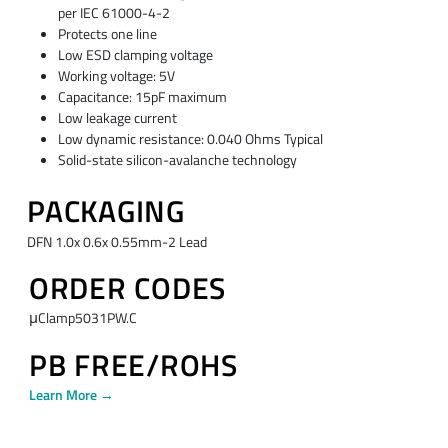
per IEC 61000-4-2
Protects one line
Low ESD clamping voltage
Working voltage: 5V
Capacitance: 15pF maximum
Low leakage current
Low dynamic resistance: 0.040 Ohms Typical
Solid-state silicon-avalanche technology
PACKAGING
DFN 1.0x 0.6x 0.55mm-2 Lead
ORDER CODES
μClamp5031PW.C
PB FREE/ROHS
Learn More →