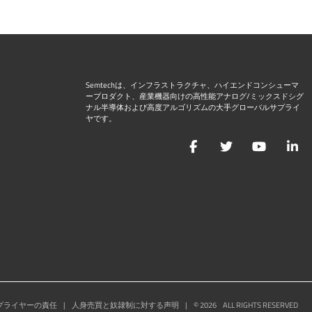
Semtechは、インフラストラクチャ、ハイエンドコンシューマ
ープロダクト、産業機器向けの高性能アナログ/ミックスドシグ
ナル半導体および高度アルゴリズムの大手グローバルサプライ
ヤです。
Facebook
Twitter
YouTu
L
プライヤーの責任
|
人身売買と奴隷制に対する声明
|
©
2026
ALL RIGHTS RESERVED