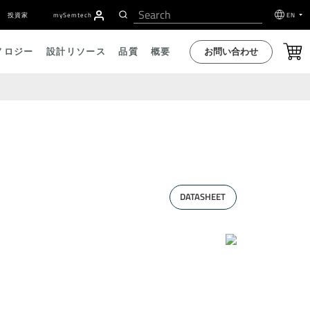
投資家
my
S
emtech
EN
お問い合わせ
ノロジー
設計リソース
品質
概要
DATASHEET