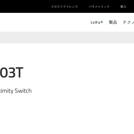
クロスリファレンス
パラメトリック
購入
L
o
R
a
®
製品
テク
03T
ximity Switch