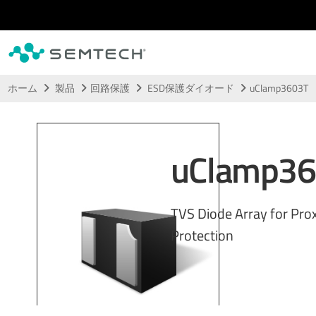
メインコンテンツにスキップ
ホーム
製品
回路保護
ESD保護ダイオード
uClamp3603T
uClamp36
TVS Diode Array for Pro
Protection