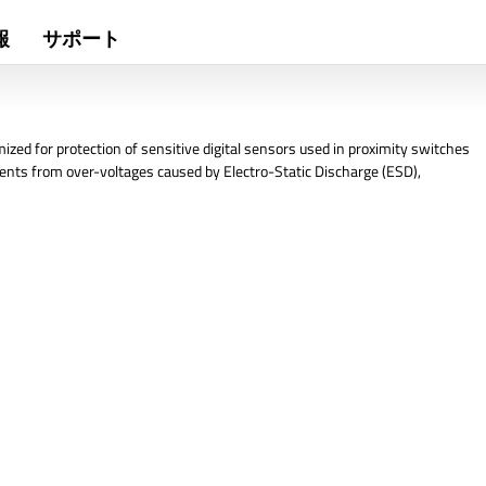
報
サポート
zed for protection of sensitive digital sensors used in proximity switches
ents from over-voltages caused by Electro-Static Discharge (ESD),