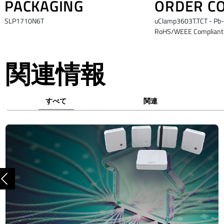
PACKAGING
ORDER C
SLP1710N6T
uClamp3603T.TCT - Pb-F
RoHS/WEEE Compliant
関連情報
すべて
関連
前へ