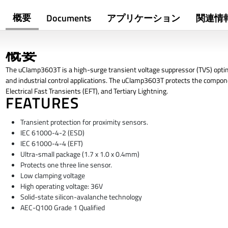
概要
Documents
アプリケーション
関連情
概要
The uClamp3603T is a high-surge transient voltage suppressor (TVS) optimi
and industrial control applications. The uClamp3603T protects the compon
Electrical Fast Transients (EFT), and Tertiary Lightning.
FEATURES
Transient protection for proximity sensors.
IEC 61000-4-2 (ESD)
IEC 61000-4-4 (EFT)
Ultra-small package (1.7 x 1.0 x 0.4mm)
Protects one three line sensor.
Low clamping voltage
High operating voltage: 36V
Solid-state silicon-avalanche technology
AEC-Q100 Grade 1 Qualified