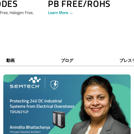
ODES
PB FREE/ROHS
ree, Halogen Free,
Learn More →
動画
ブログ
プレス