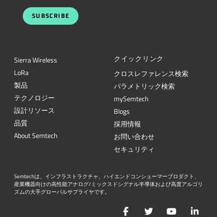
SUBSCRIBE
クイックリンク
Sierra Wireless
L
o
R
a
クロスレファレンス検索
製品
パラメトリック検索
テクノロジー
mySemtech
設計リソース
Blogs
品質
採用情報
About Semtech
お問い合わせ
セキュリティ
Semtechは、インフラストラクチャ、ハイエンドコンシューマープロダクト、
産業機器向けの高性能アナログ/ミックスドシグナル半導体および高度アルゴリ
ズムの大手グローバルサプライヤです。
Facebook
Twitter
YouTube
Lin