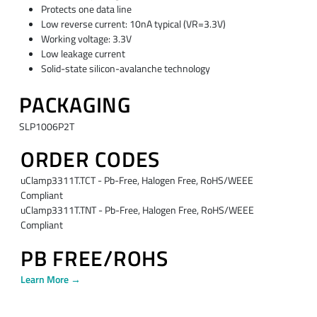
Protects one data line
Low reverse current: 10nA typical (VR=3.3V)
Working voltage: 3.3V
Low leakage current
Solid-state silicon-avalanche technology
PACKAGING
SLP1006P2T
ORDER CODES
uClamp3311T.TCT - Pb-Free, Halogen Free, RoHS/WEEE
Compliant
uClamp3311T.TNT - Pb-Free, Halogen Free, RoHS/WEEE
Compliant
PB FREE/ROHS
Learn More →