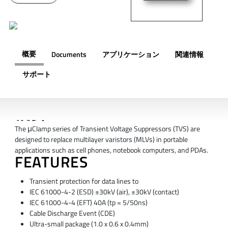
概要
Documents
アプリケーション
関連情報
サポート
概要
The μClamp series of Transient Voltage Suppressors (TVS) are
designed to replace multilayer varistors (MLVs) in portable
applications such as cell phones, notebook computers, and PDAs.
FEATURES
Transient protection for data lines to
IEC 61000-4-2 (ESD) ±30kV (air), ±30kV (contact)
IEC 61000-4-4 (EFT) 40A (tp = 5/50ns)
Cable Discharge Event (CDE)
Ultra-small package (1.0 x 0.6 x 0.4mm)