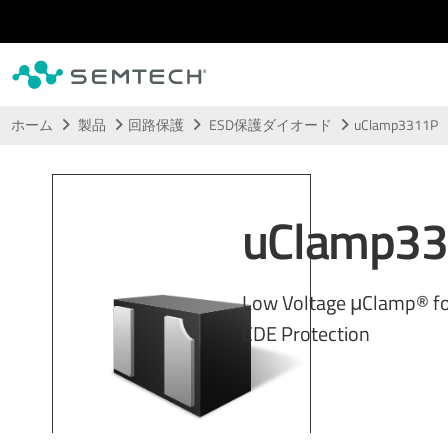
メインコンテンツにスキップ
ホーム
製品
回路保護
ESD保護ダイオード
uClamp3311P
uClamp3
Low Voltage μClamp® f
CDE Protection