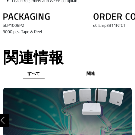
Lead-free, RoHS and WEEE compliant
PACKAGING
ORDER C
SLP1006P2
uClamp3311P.TCT
3000 pcs. Tape & Reel
関連情報
すべて
関連
前へ