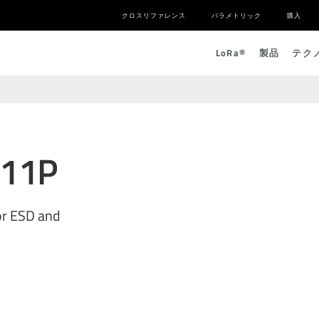
クロスリファレンス
パラメトリック
購入
L
o
R
a
®
製品
テク
311P
or ESD and