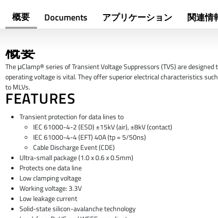
概要
Documents
アプリケーション
関連情
概要
The μClamp® series of Transient Voltage Suppressors (TVS) are designed to
operating voltage is vital. They offer superior electrical characteristics
to MLVs.
FEATURES
Transient protection for data lines to
IEC 61000-4-2 (ESD) ±15kV (air), ±8kV (contact)
IEC 61000-4-4 (EFT) 40A (tp = 5/50ns)
Cable Discharge Event (CDE)
Ultra-small package (1.0 x 0.6 x 0.5mm)
Protects one data line
Low clamping voltage
Working voltage: 3.3V
Low leakage current
Solid-state silicon-avalanche technology