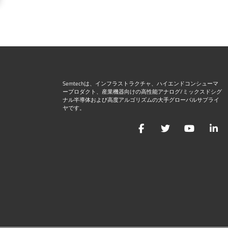
Semtechは、インフラストラクチャ、ハイエンドコンシューマ
ープロダクト、産業機器向けの高性能アナログ/ミックスドシグ
ナル半導体および高度アルゴリズムの大手グローバルサプライ
ヤです。
Facebook
Twitter
YouTu
L