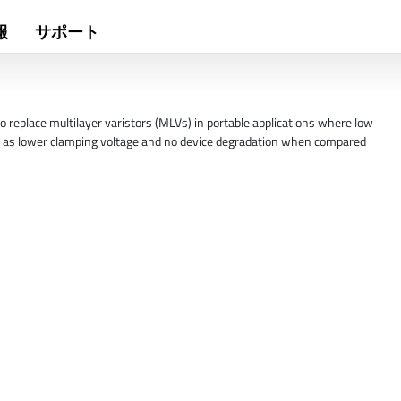
報
サポート
 replace multilayer varistors (MLVs) in portable applications where low
 such as lower clamping voltage and no device degradation when compared