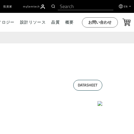
投資家
my
S
emtech
EN
お問い合わせ
ノロジー
設計リソース
品質
概要
DATASHEET