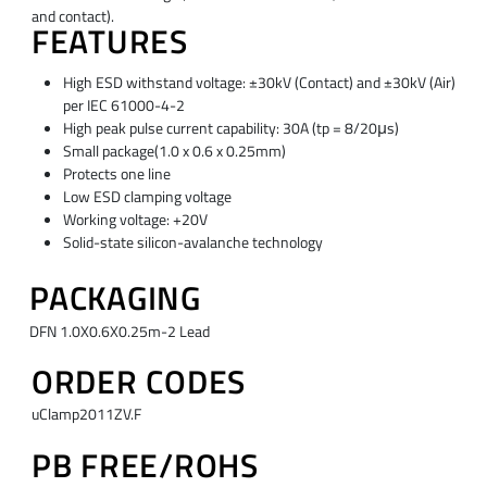
and contact).
FEATURES
High ESD withstand voltage: ±30kV (Contact) and ±30kV (Air)
per IEC 61000-4-2
High peak pulse current capability: 30A (tp = 8/20μs)
Small package(1.0 x 0.6 x 0.25mm)
Protects one line
Low ESD clamping voltage
Working voltage: +20V
Solid-state silicon-avalanche technology
PACKAGING
DFN 1.0X0.6X0.25m-2 Lead
ORDER CODES
uClamp2011ZV.F
PB FREE/ROHS