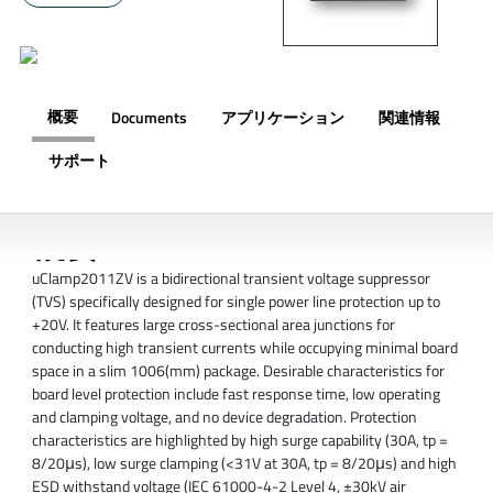
概要
Documents
アプリケーション
関連情報
サポート
概要
uClamp2011ZV is a bidirectional transient voltage suppressor
(TVS) specifically designed for single power line protection up to
+20V. It features large cross-sectional area junctions for
conducting high transient currents while occupying minimal board
space in a slim 1006(mm) package. Desirable characteristics for
board level protection include fast response time, low operating
and clamping voltage, and no device degradation. Protection
characteristics are highlighted by high surge capability (30A, tp =
8/20μs), low surge clamping (<31V at 30A, tp = 8/20μs) and high
ESD withstand voltage (IEC 61000-4-2 Level 4, ±30kV air