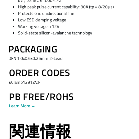
(Air) per IEC 61000-4-2
High peak pulse current capability: 30A (tp = 8/20μs)
Protects one unidirectional line
Low ESD clamping voltage
Working voltage: +12V
Solid-state silicon-avalanche technology
PACKAGING
DFN 1.0x0.6x0.25mm 2-Lead
ORDER CODES
uClamp1291ZV.F
PB FREE/ROHS
Learn More →
関連情報