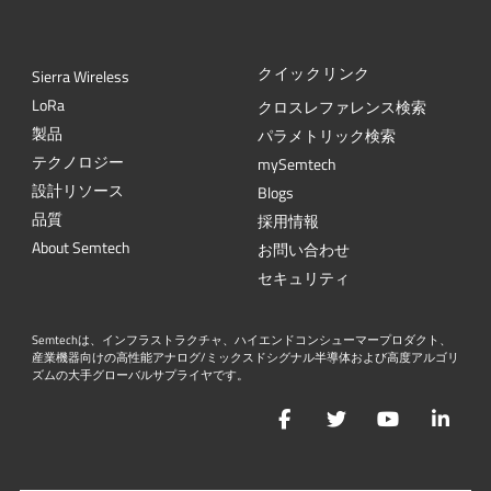
クイックリンク
Sierra Wireless
L
o
R
a
クロスレファレンス検索
製品
パラメトリック検索
テクノロジー
mySemtech
設計リソース
Blogs
品質
採用情報
About Semtech
お問い合わせ
セキュリティ
Semtechは、インフラストラクチャ、ハイエンドコンシューマープロダクト、
産業機器向けの高性能アナログ/ミックスドシグナル半導体および高度アルゴリ
ズムの大手グローバルサプライヤです。
Facebook
Twitter
YouTube
Lin