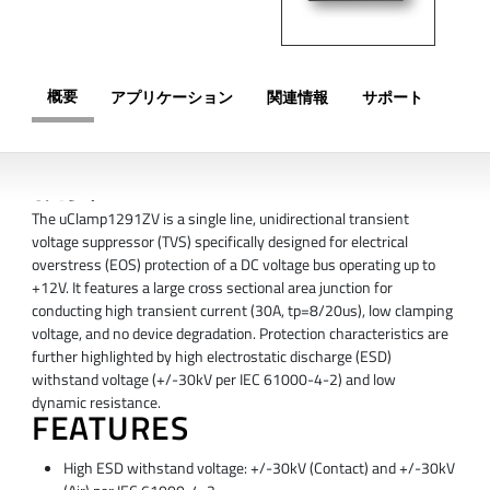
概要
アプリケーション
関連情報
サポート
概要
The uClamp1291ZV is a single line, unidirectional transient
voltage suppressor (TVS) specifically designed for electrical
overstress (EOS) protection of a DC voltage bus operating up to
+12V. It features a large cross sectional area junction for
conducting high transient current (30A, tp=8/20us), low clamping
voltage, and no device degradation. Protection characteristics are
further highlighted by high electrostatic discharge (ESD)
withstand voltage (+/-30kV per IEC 61000-4-2) and low
dynamic resistance.
FEATURES
High ESD withstand voltage: +/-30kV (Contact) and +/-30kV