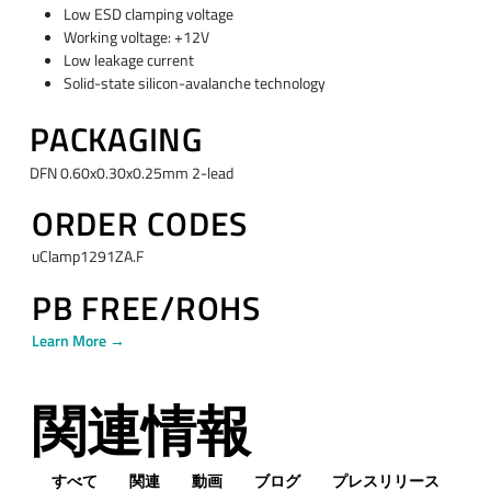
Low ESD clamping voltage
Working voltage: +12V
Low leakage current
Solid-state silicon-avalanche technology
PACKAGING
DFN 0.60x0.30x0.25mm 2-lead
ORDER CODES
uClamp1291ZA.F
PB FREE/ROHS
Learn More →
関連情報
すべて
関連
動画
ブログ
プレスリリース