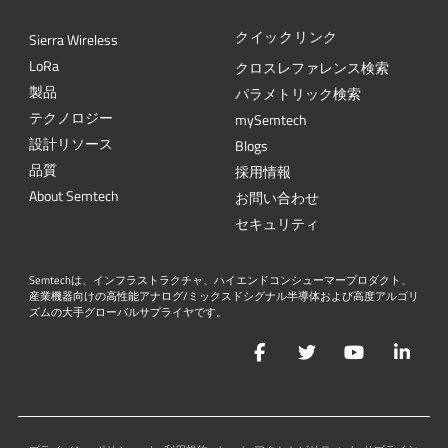
クイックリンク
Sierra Wireless
L
o
R
a
クロスレファレンス検索
製品
パラメトリック検索
テクノロジー
mySemtech
設計リソース
Blogs
品質
採用情報
About Semtech
お問い合わせ
セキュリティ
Semtechは、インフラストラクチャ、ハイエンドコンシューマープロダクト、
産業機器向けの高性能アナログ/ミックスドシグナル半導体および高度アルゴリ
ズムの大手グローバルサプライヤです。
Facebook
Twitter
YouTube
Lin