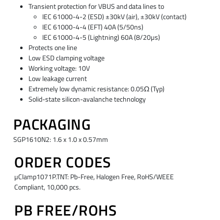
Transient protection for VBUS and data lines to
IEC 61000-4-2 (ESD) ±30kV (air), ±30kV (contact)
IEC 61000-4-4 (EFT) 40A (5/50ns)
IEC 61000-4-5 (Lightning) 60A (8/20µs)
Protects one line
Low ESD clamping voltage
Working voltage: 10V
Low leakage current
Extremely low dynamic resistance: 0.05Ω (Typ)
Solid-state silicon-avalanche technology
PACKAGING
SGP1610N2: 1.6 x 1.0 x 0.57mm
ORDER CODES
µClamp1071P.TNT: Pb-Free, Halogen Free, RoHS/WEEE
Compliant, 10,000 pcs.
PB FREE/ROHS