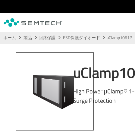
メインコンテンツにスキップ
ホーム
製品
回路保護
ESD保護ダイオード
uClamp1061P
uClamp1
High Power μClamp® 1-
Surge Protection