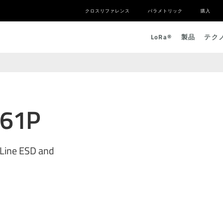
クロスリファレンス
パラメトリック
購入
L
o
R
a
®
製品
テク
061P
Line ESD and