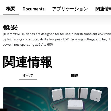
概要
Documents
アプリケーション
関連情
概要
μClamp®xx61P series are designed for for use in harsh transient environm
by high surge current capability, low peak ESD clamping voltage, and high E
power lines operating at 5V to 60V.
関連情報
すべて
関連