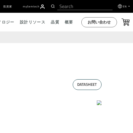
投資家
my
S
emtech
EN
お問い合わせ
ノロジー
設計リソース
品質
概要
DATASHEET