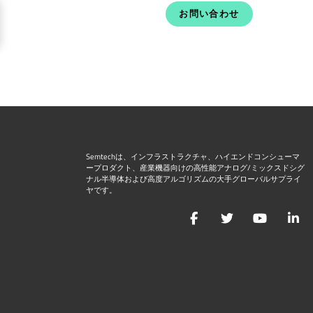
お問い合わせ
Semtechは、インフラストラクチャ、ハイエンドコンシューマ
ープロダクト、産業機器向けの高性能アナログ/ミックスドシグ
ナル半導体および高度アルゴリズムの大手グローバルサプライ
ヤです。
Facebook
Twitter
YouTu
L