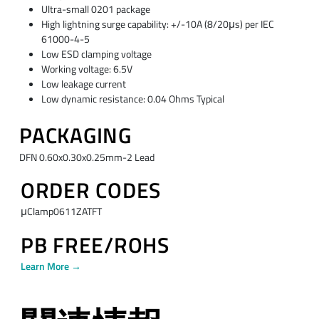
Ultra-small 0201 package
High lightning surge capability: +/-10A (8/20μs) per IEC
61000-4-5
Low ESD clamping voltage
Working voltage: 6.5V
Low leakage current
Low dynamic resistance: 0.04 Ohms Typical
PACKAGING
DFN 0.60x0.30x0.25mm-2 Lead
ORDER CODES
μClamp0611ZATFT
PB FREE/ROHS
Learn More →