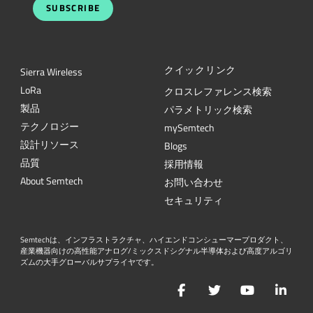
SUBSCRIBE
クイックリンク
Sierra Wireless
L
o
R
a
クロスレファレンス検索
製品
パラメトリック検索
テクノロジー
mySemtech
設計リソース
Blogs
品質
採用情報
About Semtech
お問い合わせ
セキュリティ
Semtechは、インフラストラクチャ、ハイエンドコンシューマープロダクト、
産業機器向けの高性能アナログ/ミックスドシグナル半導体および高度アルゴリ
ズムの大手グローバルサプライヤです。
Facebook
Twitter
YouTube
Lin