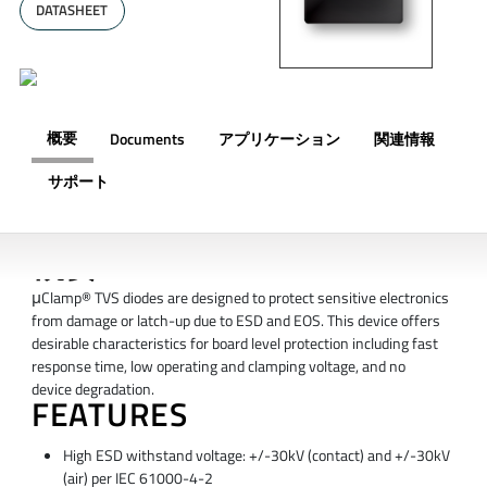
DATASHEET
概要
Documents
アプリケーション
関連情報
サポート
概要
μClamp® TVS diodes are designed to protect sensitive electronics
from damage or latch-up due to ESD and EOS. This device offers
desirable characteristics for board level protection including fast
response time, low operating and clamping voltage, and no
device degradation.
FEATURES
High ESD withstand voltage: +/-30kV (contact) and +/-30kV
(air) per IEC 61000-4-2