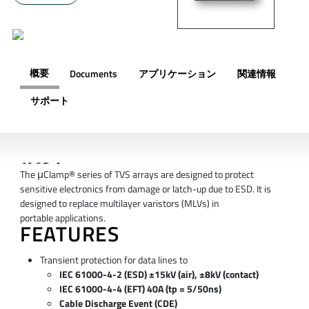
概要
Documents
アプリケーション
関連情報
サポート
概要
The μClamp® series of TVS arrays are designed to protect
sensitive electronics from damage or latch-up due to ESD. It is
designed to replace multilayer varistors (MLVs) in
portable applications.
FEATURES
Transient protection for data lines to
IEC 61000-4-2 (ESD) ±15kV (air), ±8kV (contact)
IEC 61000-4-4 (EFT) 40A (tp = 5/50ns)
Cable Discharge Event (CDE)