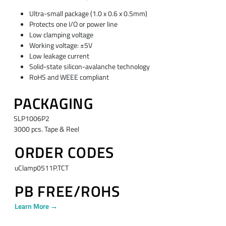
Ultra-small package (1.0 x 0.6 x 0.5mm)
Protects one I/O or power line
Low clamping voltage
Working voltage: ±5V
Low leakage current
Solid-state silicon-avalanche technology
RoHS and WEEE compliant
PACKAGING
SLP1006P2
3000 pcs. Tape & Reel
ORDER CODES
uClamp0511P.TCT
PB FREE/ROHS
Learn More →