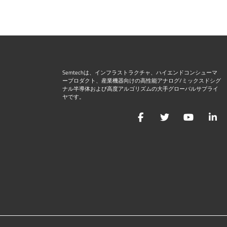
Semtechは、インフラストラクチャ、ハイエンドコンシューマ
ープロダクト、産業機器向けの高性能アナログ/ミックスドシグ
ナル半導体および高度アルゴリズムの大手グローバルサプライ
ヤです。
Facebook
Twitter
YouTu
L