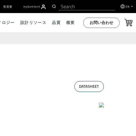
投資家
my
S
emtech
EN
お問い合わせ
ノロジー
設計リソース
品質
概要
DATASHEET