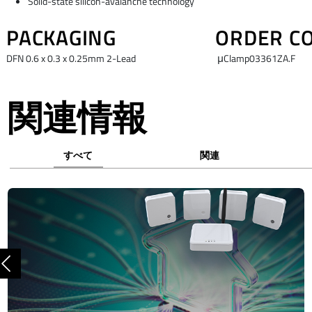
Solid-state silicon-avalanche technology
PACKAGING
ORDER C
DFN 0.6 x 0.3 x 0.25mm 2-Lead
μClamp03361ZA.F
関連情報
すべて
関連
前へ