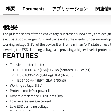
概要
Documents
アプリケーション
関連情
概要
The μClamp series of transient voltage suppressor (TVS) arrays are design
electrostatic discharge (ESD) and transient surge events. Under normal ope
working voltage (3.3V) of the device. It will remain in an “off” state unle
lowering the ESD clamping voltage and providing a higher level of protect
FEATURES
Transient protection to:
IEC 61000-4-2 (ESD): ±20kV (contact), ±25kV (air)
IEC 61000-4-5 (lighting): 16A (8/20μS)
IEC6100-4-4 (EFT): 2kV (5/50nS)
Working voltage: 3.3V
Protects one I/O or power line
Dynamic resistance: 0.09Ohms (Typ)
Low reverse leakage current
Low ESD clamping voltage