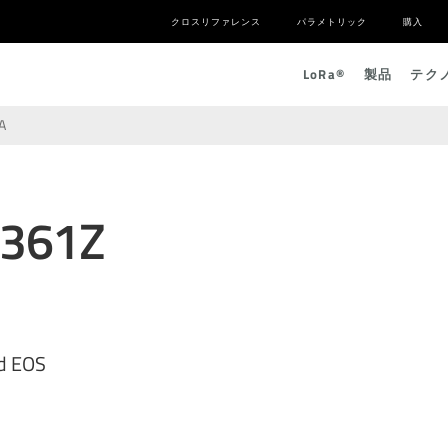
クロスリファレンス
パラメトリック
購入
L
o
R
a
®
製品
テク
A
3361Z
d EOS