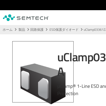
メインコンテンツにスキップ
ホーム
製品
回路保護
ESD保護ダイオード
uClamp03361Z
uClamp0
A
μClamp® 1-Line ESD an
Protection