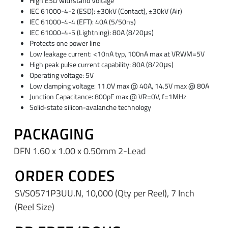
High ESD withstand Voltage
IEC 61000-4-2 (ESD): ±30kV (Contact), ±30kV (Air)
IEC 61000-4-4 (EFT): 40A (5/50ns)
IEC 61000-4-5 (Lightning): 80A (8/20μs)
Protects one power line
Low leakage current: <10nA typ, 100nA max at VRWM=5V
High peak pulse current capability: 80A (8/20μs)
Operating voltage: 5V
Low clamping voltage: 11.0V max @ 40A, 14.5V max @ 80A
Junction Capacitance: 800pF max @ VR=0V, f=1MHz
Solid-state silicon-avalanche technology
PACKAGING
DFN 1.60 x 1.00 x 0.50mm 2-Lead
ORDER CODES
SVS0571P3UU.N, 10,000 (Qty per Reel), 7 Inch
(Reel Size)