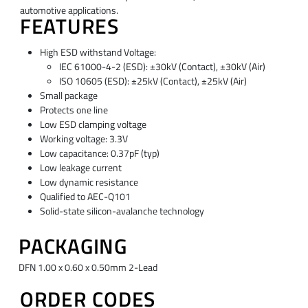
automotive applications.
FEATURES
High ESD withstand Voltage:
IEC 61000-4-2 (ESD): ±30kV (Contact), ±30kV (Air)
ISO 10605 (ESD): ±25kV (Contact), ±25kV (Air)
Small package
Protects one line
Low ESD clamping voltage
Working voltage: 3.3V
Low capacitance: 0.37pF (typ)
Low leakage current
Low dynamic resistance
Qualified to AEC-Q101
Solid-state silicon-avalanche technology
PACKAGING
DFN 1.00 x 0.60 x 0.50mm 2-Lead
ORDER CODES