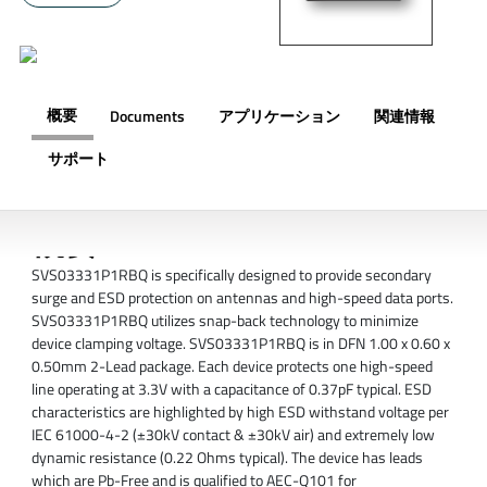
概要
Documents
アプリケーション
関連情報
サポート
概要
SVS03331P1RBQ is specifically designed to provide secondary
surge and ESD protection on antennas and high-speed data ports.
SVS03331P1RBQ utilizes snap-back technology to minimize
device clamping voltage. SVS03331P1RBQ is in DFN 1.00 x 0.60 x
0.50mm 2-Lead package. Each device protects one high-speed
line operating at 3.3V with a capacitance of 0.37pF typical. ESD
characteristics are highlighted by high ESD withstand voltage per
IEC 61000-4-2 (±30kV contact & ±30kV air) and extremely low
dynamic resistance (0.22 Ohms typical). The device has leads
which are Pb-Free and is qualified to AEC-Q101 for