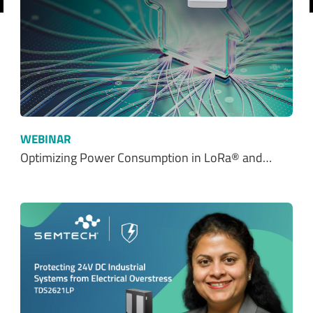
前へ
WEBINAR
Optimizing Power Consumption in LoRa® and…