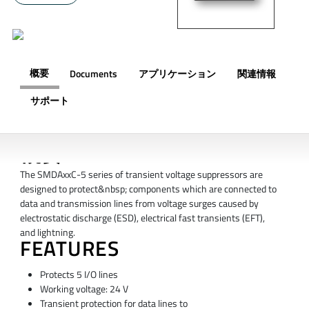
概要
Documents
アプリケーション
関連情報
サポート
概要
The SMDAxxC-5 series of transient voltage suppressors are
designed to protect&nbsp; components which are connected to
data and transmission lines from voltage surges caused by
electrostatic discharge (ESD), electrical fast transients (EFT),
and lightning.
FEATURES
Protects 5 I/O lines
Working voltage: 24 V
Transient protection for data lines to