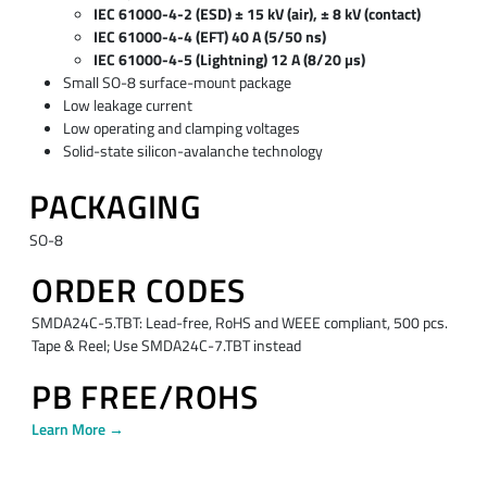
IEC 61000-4-2 (ESD) ± 15 kV (air), ± 8 kV (contact)
IEC 61000-4-4 (EFT) 40 A (5/50 ns)
IEC 61000-4-5 (Lightning) 12 A (8/20 µs)
Small SO-8 surface-mount package
Low leakage current
Low operating and clamping voltages
Solid-state silicon-avalanche technology
PACKAGING
SO-8
ORDER CODES
SMDA24C-5.TBT: Lead-free, RoHS and WEEE compliant, 500 pcs.
Tape & Reel; Use SMDA24C-7.TBT instead
PB FREE/ROHS
Learn More →