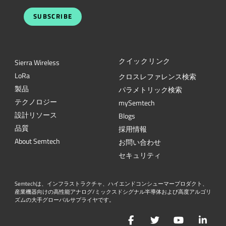
SUBSCRIBE
クイックリンク
Sierra Wireless
L
o
R
a
クロスレファレンス検索
製品
パラメトリック検索
テクノロジー
mySemtech
設計リソース
Blogs
品質
採用情報
About Semtech
お問い合わせ
セキュリティ
Semtechは、インフラストラクチャ、ハイエンドコンシューマープロダクト、
産業機器向けの高性能アナログ/ミックスドシグナル半導体および高度アルゴリ
ズムの大手グローバルサプライヤです。
Facebook
Twitter
YouTube
Lin