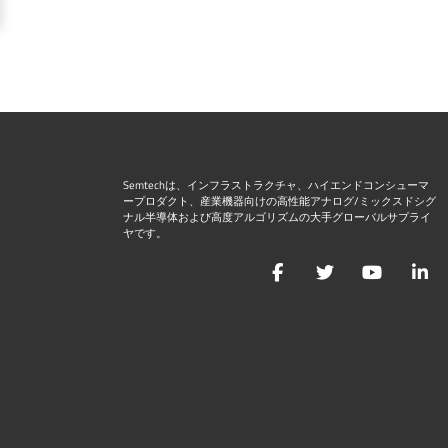
Semtechは、インフラストラクチャ、ハイエンドコンシューマ
ープロダクト、産業機器向けの高性能アナログ/ミックスドシグ
ナル半導体および高度アルゴリズムの大手グローバルサプライ
ヤです。
Facebook
Twitter
YouTu
L