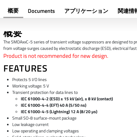
概要
Documents
アプリケーション
関連情
概要
The SMDAxxC-5 series of transient voltage suppressors are designed to p
from voltage surges caused by electrostatic discharge (ESD), electrical fast
Product is not recommended for new design.
FEATURES
Protects 5 I/O lines
Working voltage: 5 V
Transient protection for data lines to
IEC 61000-4-2 (ESD) ± 15 kV (air), ± 8 kV (contact)
IEC 61000-4-4 (EFT) 40 A (5/50 ns)
IEC 61000-4-5 (Lightning) 12 A (8/20 µs)
Small SO-8 surface-mount package
Low leakage current
Low operating and clamping voltages