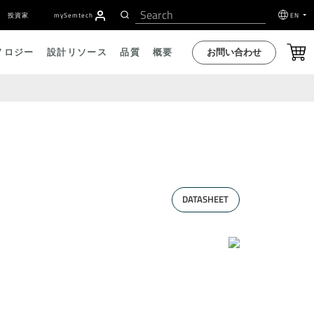
投資家
my
S
emtech
EN
お問い合わせ
ノロジー
設計リソース
品質
概要
DATASHEET