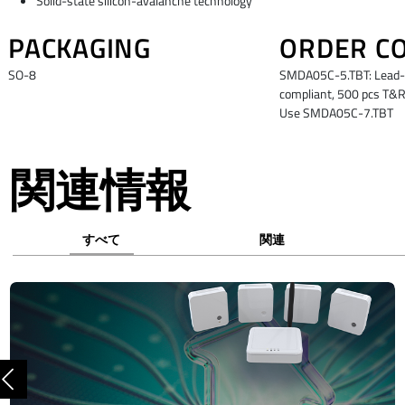
Solid-state silicon-avalanche technology
PACKAGING
ORDER C
SO-8
SMDA05C-5.TBT: Lead-
compliant, 500 pcs T&R
Use SMDA05C-7.TBT
関連情報
すべて
関連
前へ