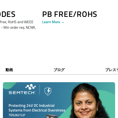
ODES
PB FREE/ROHS
free, RoHS and WEEE
Learn More →
 - Min order req. NCNR,
動画
ブログ
プレス