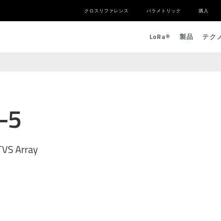
クロスリファレンス
パラメトリック
購入
L
o
R
a
®
製品
テク
-5
 TVS Array