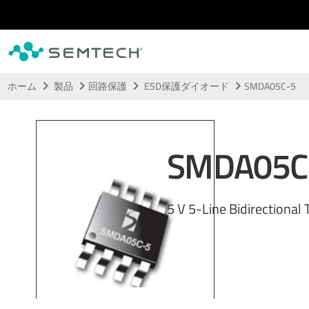
メインコンテンツにスキップ
ホーム
製品
回路保護
ESD保護ダイオード
SMDA05C-5
SMDA05C
5 V 5-Line Bidirectional