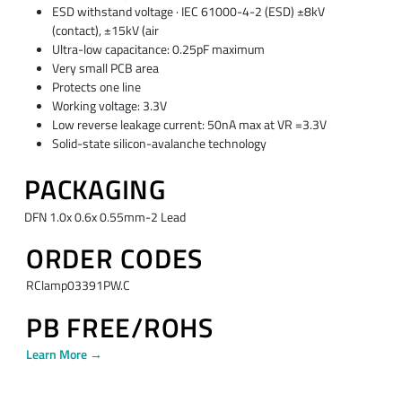
ESD withstand voltage · IEC 61000-4-2 (ESD) ±8kV
(contact), ±15kV (air
Ultra-low capacitance: 0.25pF maximum
Very small PCB area
Protects one line
Working voltage: 3.3V
Low reverse leakage current: 50nA max at VR =3.3V
Solid-state silicon-avalanche technology
PACKAGING
DFN 1.0x 0.6x 0.55mm-2 Lead
ORDER CODES
RClamp03391PW.C
PB FREE/ROHS
Learn More →