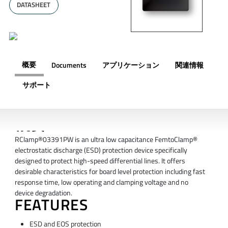
DATASHEET
概要
Documents
アプリケーション
関連情報
サポート
概要
RClamp®03391PW is an ultra low capacitance FemtoClamp®
electrostatic discharge (ESD) protection device specifically
designed to protect high-speed differential lines. It offers
desirable characteristics for board level protection including fast
response time, low operating and clamping voltage and no
device degradation.
FEATURES
ESD and EOS protection