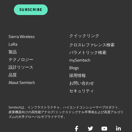
SUBSCRIBE
クイックリンク
Sierra Wireless
L
o
R
a
クロスレファレンス検索
製品
パラメトリック検索
テクノロジー
mySemtech
設計リソース
Blogs
品質
採用情報
About Semtech
お問い合わせ
セキュリティ
Semtechは、インフラストラクチャ、ハイエンドコンシューマープロダクト、
産業機器向けの高性能アナログ/ミックスドシグナル半導体および高度アルゴリ
ズムの大手グローバルサプライヤです。
Facebook
Twitter
YouTube
Lin