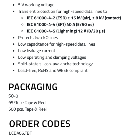
5 V working voltage
Transient protection for high-speed data lines to
IEC 61000-4-2 (ESD) ± 15 kV (air), ± 8 kV (contact)
IEC 61000-4-4 (EFT) 40 A (5/50 ns)
IEC 61000-4-5 (Lightning) 12 A (8/20 µs)
Protects two I/O lines
Low capacitance for high-speed data lines
Low leakage current
Low operating and clamping voltages
Solid-state silicon-avalanche technology
Lead-free, RoHS and WEEE compliant
PACKAGING
SO-8
95/Tube Tape & Reel
500 pcs. Tape & Reel
ORDER CODES
LCDA05.TBT