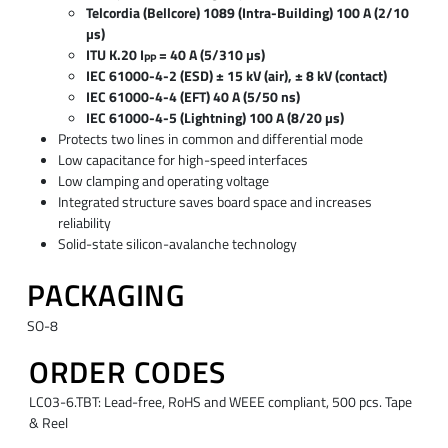
Telcordia (Bellcore) 1089 (Intra-Building) 100 A (2/10
µs)
ITU K.20 I
= 40 A (5/310 µs)
PP
IEC 61000-4-2 (ESD) ± 15 kV (air), ± 8 kV (contact)
IEC 61000-4-4 (EFT) 40 A (5/50 ns)
IEC 61000-4-5 (Lightning) 100 A (8/20 µs)
Protects two lines in common and differential mode
Low capacitance for high-speed interfaces
Low clamping and operating voltage
Integrated structure saves board space and increases
reliability
Solid-state silicon-avalanche technology
PACKAGING
SO-8
ORDER CODES
LC03-6.TBT: Lead-free, RoHS and WEEE compliant, 500 pcs. Tape
& Reel