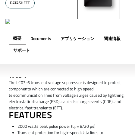
DATASHEET
概要
Documents
アプリケーション
関連情報
サポート
概要
The LC03-6 transient voltage suppressor is designed to protect
components which are connected to high speed
telecommunication lines from voltage surges caused by lightning,
electrostatic discharge (ESD), cable discharge events (CDE), and
electrical fast transients (EFT).
FEATURES
2000 watts peak pulse power (t
= 8/20 µs)
p
Transient protection for high-speed data lines to