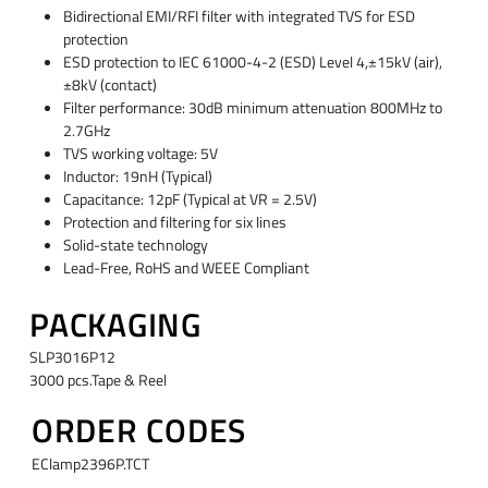
Bidirectional EMI/RFI filter with integrated TVS for ESD
protection
ESD protection to IEC 61000-4-2 (ESD) Level 4,±15kV (air),
±8kV (contact)
Filter performance: 30dB minimum attenuation 800MHz to
2.7GHz
TVS working voltage: 5V
Inductor: 19nH (Typical)
Capacitance: 12pF (Typical at VR = 2.5V)
Protection and filtering for six lines
Solid-state technology
Lead-Free, RoHS and WEEE Compliant
PACKAGING
SLP3016P12
3000 pcs.Tape & Reel
ORDER CODES
EClamp2396P.TCT