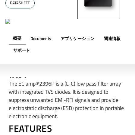
DATASHEET
概要
Documents
アプリケーション
関連情報
サポート
概要
The EClamp®2396P is a (L-C) low pass filter array
with integrated TVS diodes. It is designed to
suppress unwanted EMI-RFI signals and provide
electrostatic discharge (ESD) protection in portable
electronic equipment.
FEATURES