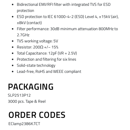
Bidirectional EMI/RFI filter with integrated TVS for ESD
protection
ESD protection to IEC 61000-4-2 (ESD) Level 4, ±15kV (air),
±8kV (contact)
Filter performance: 30dB minimum attenuation 800MHz to
2.7GHz
TVS working voltage: 5V
Resistor: 200Ω +/− 15%
Total Capacitance: 12pF (VR = 2.5V)
Protection and filtering for six lines
Solid-state technology
Lead-free, RoHS and WEEE compliant
PACKAGING
SLP2513P12
3000 pcs. Tape & Reel
ORDER CODES
EClamp2386K.TCT