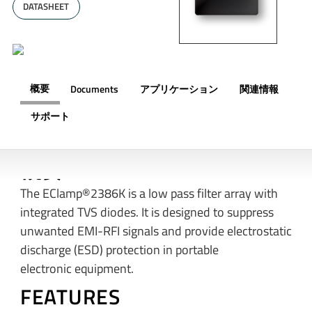
DATASHEET
概要
Documents
アプリケーション
関連情報
サポート
概要
The EClamp®2386K is a low pass filter array with
integrated TVS diodes. It is designed to suppress
unwanted EMI-RFI signals and provide electrostatic
discharge (ESD) protection in portable
electronic equipment.
FEATURES