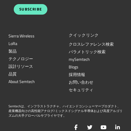
SUBSCRIBE
クイックリンク
Sierra Wireless
L
o
R
a
クロスレファレンス検索
製品
パラメトリック検索
テクノロジー
mySemtech
設計リソース
Blogs
品質
採用情報
About Semtech
お問い合わせ
セキュリティ
Semtechは、インフラストラクチャ、ハイエンドコンシューマープロダクト、
産業機器向けの高性能アナログ/ミックスドシグナル半導体および高度アルゴリ
ズムの大手グローバルサプライヤです。
Facebook
Twitter
YouTube
Lin