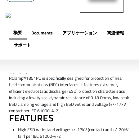
概要
Documents
アプリケーション
関連情報
サポート
概要
RClamp®1851PQ is specifically designed for protection of near
field communications (NFC) interfaces. It features extremely
efficient electrostatic discharge (ESD) protection characteristics
including a low typical dynamic resistance of 0.18 Ohms, low peak
ESD clamping voltage and high ESD withstand voltage (+/-17kV
contact per IEC 61000-4-2).
FEATURES
High ESD withstand voltage: +/-17kV (contact) and +/-20kV
(air) per IEC 61000-4-2