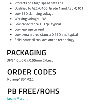
Protects one high speed data line
Qualified to AEC-Q100, Grade 1 and AEC-Q101
Low ESD clamping voltage
Working voltage: 18V
Low capacitance: 0.37pF typical
Low leakage current
Low dynamic resistance: 0.18Ohms typical
Solid-state silicon-avalanche technology
PACKAGING
DFN 1.0 x 0.6 x 0.55mm 2-Lead
ORDER CODES
RClamp1851PQ.C
PB FREE/ROHS
Learn More →