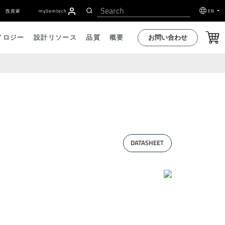
投資家
my
S
emtech
EN
お問い合わせ
ノロジー
設計リソース
品質
概要
DATASHEET