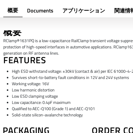
概要
Documents
アプリケーション
関連情
概要
RClamp®1631PQ is a low-capacitance RailClamp transient voltage suppresso
protection of high-speed interfaces in automotive applications. RClamp16
generation on RF antenna lines.
FEATURES
High ESD withstand voltage: ±30kV (contact & air) per IEC 61000-4-
Survives short-to-battery fault conditions in 12V and 24V systems
Working voltage: 16V
Low harmonic distortion
Low ESD clamping voltage
Low capacitance: 0.4pF maximum
Qualified to AEC-Q100 (Grade 1) and AEC-Q101
Solid-state silicon-avalanche technology
PACKAGING
ORDER C