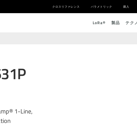
クロスリファレンス
パラメトリック
購入
L
o
R
a
®
製品
テク
631P
amp® 1-Line,
tion