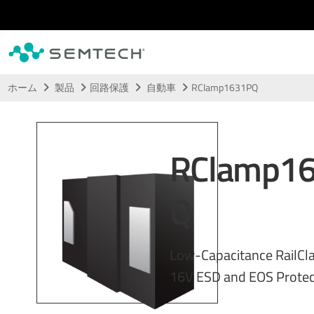
メインコンテンツにスキップ
ホーム
製品
回路保護
自動車
RClamp1631PQ
RClamp1
Q
Low-Capacitance RailCl
16V ESD and EOS Protec