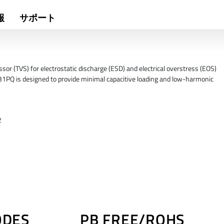
報
サポート
r (TVS) for electrostatic discharge (ESD) and electrical overstress (EOS)
31PQ is designed to provide minimal capacitive loading and low-harmonic
2
ODES
PB FREE/ROHS