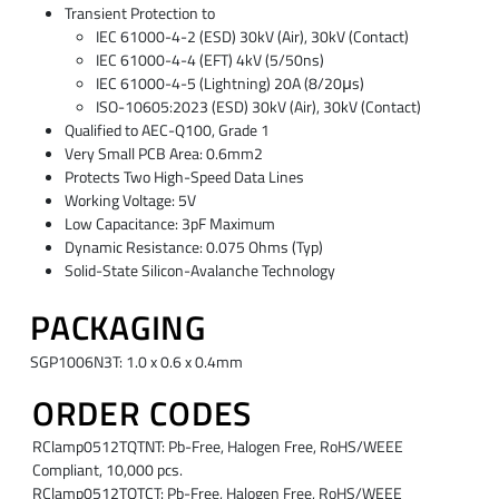
Transient Protection to
IEC 61000-4-2 (ESD) 30kV (Air), 30kV (Contact)
IEC 61000-4-4 (EFT) 4kV (5/50ns)
IEC 61000-4-5 (Lightning) 20A (8/20μs)
ISO-10605:2023 (ESD) 30kV (Air), 30kV (Contact)
Qualified to AEC-Q100, Grade 1
Very Small PCB Area: 0.6mm2
Protects Two High-Speed Data Lines
Working Voltage: 5V
Low Capacitance: 3pF Maximum
Dynamic Resistance: 0.075 Ohms (Typ)
Solid-State Silicon-Avalanche Technology
PACKAGING
SGP1006N3T: 1.0 x 0.6 x 0.4mm
ORDER CODES
RClamp0512TQTNT: Pb-Free, Halogen Free, RoHS/WEEE
Compliant, 10,000 pcs.
RClamp0512TQTCT: Pb-Free, Halogen Free, RoHS/WEEE