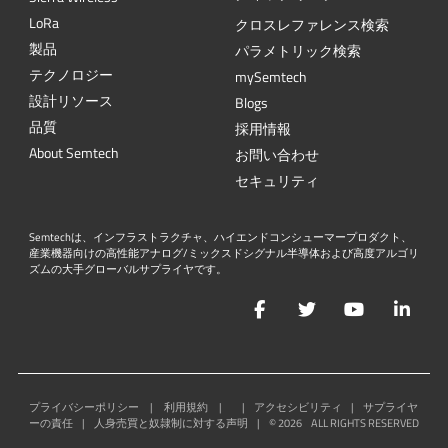
L
o
R
a
クロスレファレンス検索
製品
パラメトリック検索
テクノロジー
mySemtech
設計リソース
Blogs
品質
採用情報
About Semtech
お問い合わせ
セキュリティ
Semtechは、インフラストラクチャ、ハイエンドコンシューマープロダクト、
産業機器向けの高性能アナログ/ミックスドシグナル半導体および高度アルゴリ
ズムの大手グローバルサプライヤです。
Facebook
Twitter
YouTube
Lin
プライバシーポリシー
|
利用規約
|
|
アクセシビリティ
|
サプライヤ
ーの責任
|
人身売買と奴隷制に対する声明
|
©
2026
ALL RIGHTS RESERVED