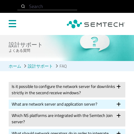
メインコンテンツにスキップ
Search
設計サポート
よくある質問
ホーム
設計サポート
FAQ
Is it possible to configure the network server for downlinks
strictly in the second receive windows?
What are network server and application server?
Which NS platforms are integrated with the Semtech Join
server?
What should network operators do in order to integrate