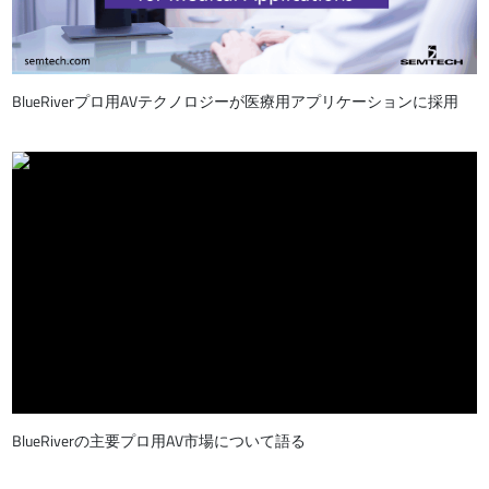
BlueRiverプロ用AVテクノロジーが医療用アプリケーションに採用
BlueRiverの主要プロ用AV市場について語る