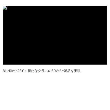
BlueRiver ASIC：新たなクラスのSDVoE™製品を実現