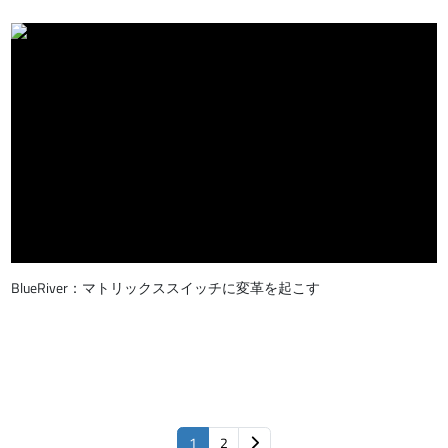
BlueRiver：マトリックススイッチに変革を起こす
1
2