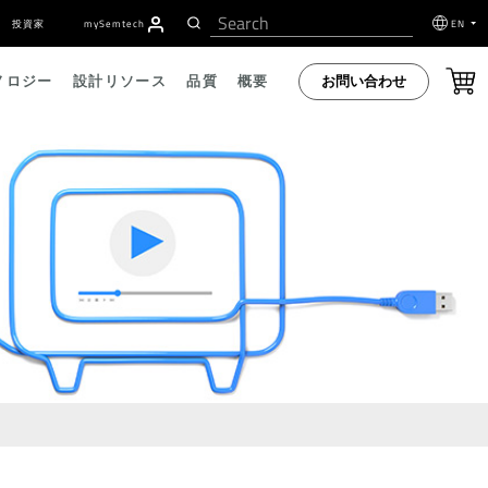
投資家
my
S
emtech
EN
お問い合わせ
ノロジー
設計リソース
品質
概要