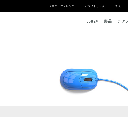
クロスリファレンス
パラメトリック
購入
L
o
R
a
®
製品
テク