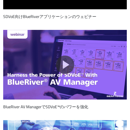
SDVoE向けBlueRiverアプリケーションのウェビナー
BlueRiver AV ManagerでSDVoE™のパワーを強化