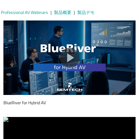
Professional AV Webinars
製品概要
製品デモ
BlueRiver for Hybrid AV