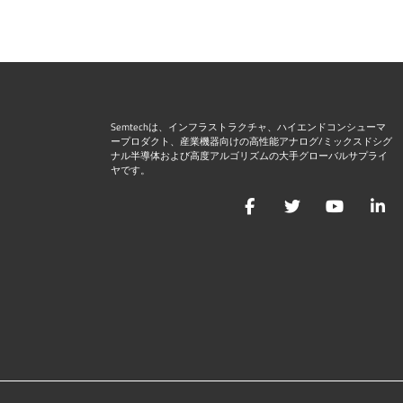
Semtechは、インフラストラクチャ、ハイエンドコンシューマ
ープロダクト、産業機器向けの高性能アナログ/ミックスドシグ
ナル半導体および高度アルゴリズムの大手グローバルサプライ
ヤです。
Facebook
Twitter
YouTu
L