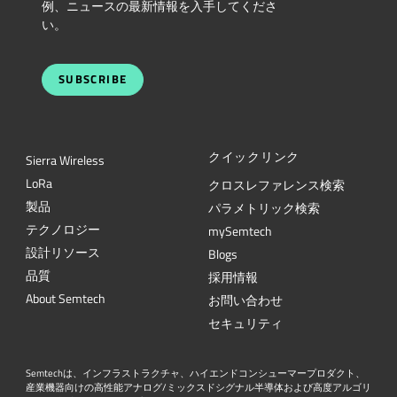
例、ニュースの最新情報を入手してくださ
い。
SUBSCRIBE
クイックリンク
Sierra Wireless
L
o
R
a
クロスレファレンス検索
製品
パラメトリック検索
テクノロジー
mySemtech
設計リソース
Blogs
品質
採用情報
About Semtech
お問い合わせ
セキュリティ
Semtechは、インフラストラクチャ、ハイエンドコンシューマープロダクト、
産業機器向けの高性能アナログ/ミックスドシグナル半導体および高度アルゴリ