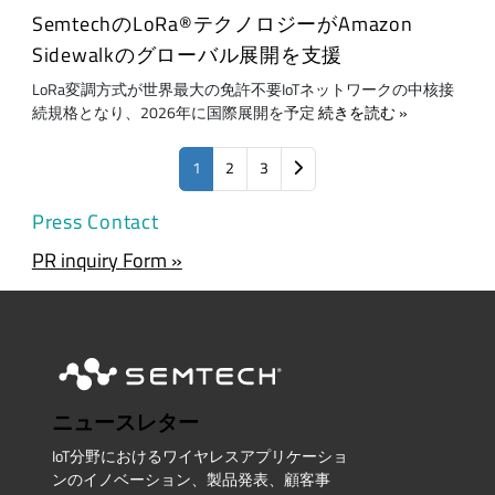
SemtechのLoRa®テクノロジーがAmazon
Sidewalkのグローバル展開を支援
LoRa変調方式が世界最大の免許不要IoTネットワークの中核接
続規格となり、2026年に国際展開を予定
続きを読む
1
2
3
Press Contact
PR inquiry Form »
ニュースレター
IoT分野におけるワイヤレスアプリケーショ
ンのイノベーション、製品発表、顧客事