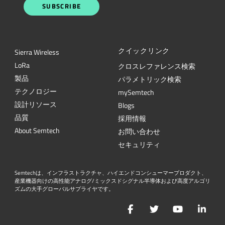
SUBSCRIBE
クイックリンク
Sierra Wireless
L
o
R
a
クロスレファレンス検索
製品
パラメトリック検索
テクノロジー
mySemtech
設計リソース
Blogs
品質
採用情報
About Semtech
お問い合わせ
セキュリティ
Semtechは、インフラストラクチャ、ハイエンドコンシューマープロダクト、
産業機器向けの高性能アナログ/ミックスドシグナル半導体および高度アルゴリ
ズムの大手グローバルサプライヤです。
Facebook
Twitter
YouTube
Lin