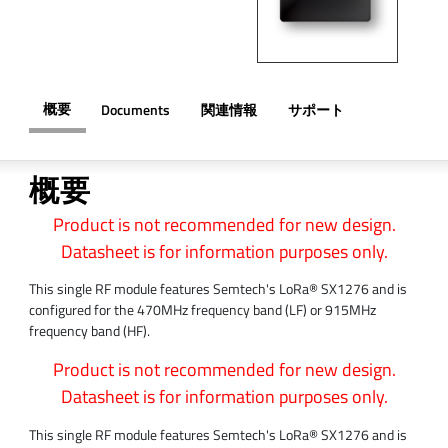
概要
Documents
関連情報
サポート
概要
Product is not recommended for new design.
Datasheet is for information purposes only.
This single RF module features Semtech's LoRa® SX1276 and is
configured for the 470MHz frequency band (LF) or 915MHz
frequency band (HF).
Product is not recommended for new design.
Datasheet is for information purposes only.
This single RF module features Semtech's LoRa® SX1276 and is