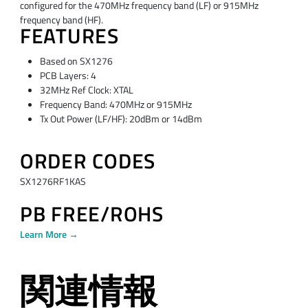
configured for the 470MHz frequency band (LF) or 915MHz
frequency band (HF).
FEATURES
Based on SX1276
PCB Layers: 4
32MHz Ref Clock: XTAL
Frequency Band: 470MHz or 915MHz
Tx Out Power (LF/HF): 20dBm or 14dBm
ORDER CODES
SX1276RF1KAS
PB FREE/ROHS
Learn More →
関連情報