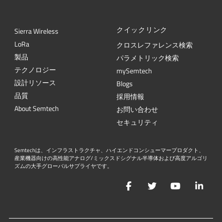
クイックリンク
Sierra Wireless
L
o
R
a
クロスレファレンス検索
製品
パラメトリック検索
テクノロジー
mySemtech
設計リソース
Blogs
品質
採用情報
About Semtech
お問い合わせ
セキュリティ
Semtechは、インフラストラクチャ、ハイエンドコンシューマープロダクト、
産業機器向けの高性能アナログ/ミックスドシグナル半導体および高度アルゴリ
ズムの大手グローバルサプライヤです。
Facebook
Twitter
YouTube
Lin