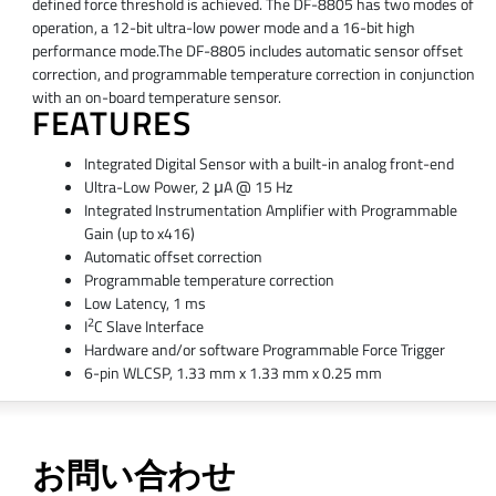
defined force threshold is achieved. The DF-8805 has two modes of
operation, a 12-bit ultra-low power mode and a 16-bit high
performance mode.The DF-8805 includes automatic sensor offset
correction, and programmable temperature correction in conjunction
with an on-board temperature sensor.
FEATURES
Integrated Digital Sensor with a built-in analog front-end
Ultra-Low Power, 2 μA @ 15 Hz
Integrated Instrumentation Amplifier with Programmable
Gain (up to x416)
Automatic offset correction
Programmable temperature correction
Low Latency, 1 ms
2
I
C Slave Interface
Hardware and/or software Programmable Force Trigger
6-pin WLCSP, 1.33 mm x 1.33 mm x 0.25 mm
お問い合わせ