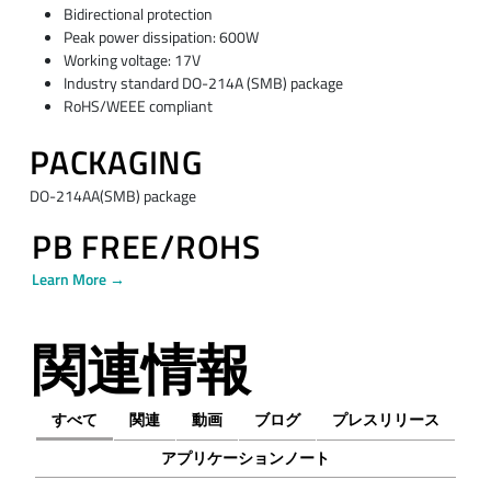
Bidirectional protection
Peak power dissipation: 600W
Working voltage: 17V
Industry standard DO-214A (SMB) package
RoHS/WEEE compliant
PACKAGING
DO-214AA(SMB) package
PB FREE/ROHS
Learn More →
関連情報
すべて
関連
動画
ブログ
プレスリリース
アプリケーションノート