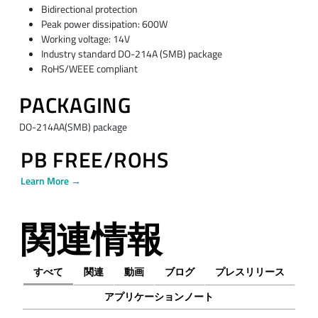
Bidirectional protection
Peak power dissipation: 600W
Working voltage: 14V
Industry standard DO-214A (SMB) package
RoHS/WEEE compliant
PACKAGING
DO-214AA(SMB) package
PB FREE/ROHS
Learn More →
関連情報
すべて
関連
動画
ブログ
プレスリリース
アプリケーションノート